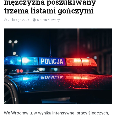
mężczyzna poszukiwany
trzema listami gończymi
23 lutego 2026
Marcin Krawczyk
We Wrocławiu, w wyniku intensywnej pracy śledczych,