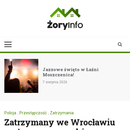
Skip
to
content
zoryinfo.pl
najnowsze
informacje dla
mieszkańców
Żor
Jazzowe święto w Łaźni
Moszczenica!
7 sierpnia 2026
Policja
,
Przestępczość
,
Zatrzymania
Zatrzymany we Wrocławiu