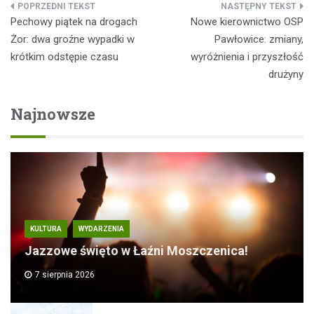
Nawigacja
Pechowy piątek na drogach
Nowe kierownictwo OSP
wpisu
Żor: dwa groźne wypadki w
Pawłowice: zmiany,
krótkim odstępie czasu
wyróżnienia i przyszłość
drużyny
Najnowsze
KULTURA
WYDARZENIA
Jazzowe święto w Łaźni Moszczenica!
7 sierpnia 2026