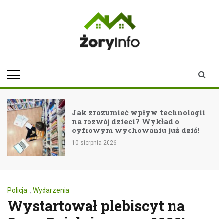
Skip
to
content
zoryinfo.pl
najnowsze
informacje dla
mieszkańców
Żor
Jak zrozumieć wpływ technologii
na rozwój dzieci? Wykład o
cyfrowym wychowaniu już dziś!
10 sierpnia 2026
Policja
,
Wydarzenia
Wystartował plebiscyt na