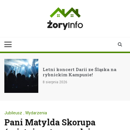
Skip
to
content
zoryinfo.pl
najnowsze
informacje dla
mieszkańców
Żor
Letni koncert Darii ze Śląska na
rybnickim Kampusie!
8 sierpnia 2026
Jubileusz
,
Wydarzenia
Pani Matylda Skorupa