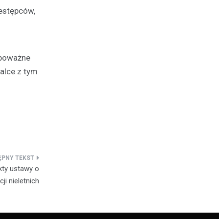
zestępców,
 poważne
alce z tym
kty ustawy o
cji nieletnich