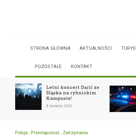
Skip
to
content
STRONA GŁÓWNA
AKTUALNOŚCI
TURY
POZOSTAŁE
KONTAKT
e
Letni koncert Darii ze
Śląska na rybnickim
!
Kampusie!
8 sierpnia 2026
Policja
,
Przestępczość
,
Zatrzymania