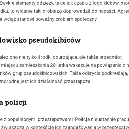
. Zwykłe elementy odzieży, takie jak czapki z logo klubów, mo
u, to właśnie taki drobiazg doprowadził do napaści. Agres
 że wciąż stanowi poważny problem społeczny.
odowisko pseudokibiców
Festyny
eziono nie tylko środki odurzające, ale także przedmiot
Festyn rodzinny w Moszcz
miejscu zamieszkania 28-latka wskazuje na powiązania z 
emocjonujące zakończeni
nków grup pseudokibicowskich. Takie odkrycia podkreślają, 
z nagrodami i atrakcjami
żnorodna jest ich działalność przestępcza.
30 czerwca 2026
W minioną niedzielę mieszkańc
Moszczenicy mieli okazję uczes
 policji
niezwykłym wydarzeniu, które 
sezon sportowy w UKS Orzeł M
 z popełnionymi przestępstwami. Policja nieustannie pracu
Festyn…
 zwłaszcza w kontekście ich zaangażowania w przestępst