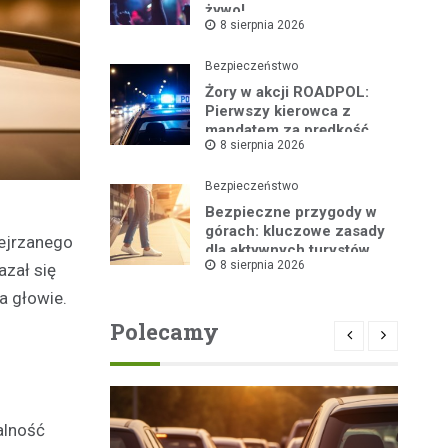
żywo!
8 sierpnia 2026
Bezpieczeństwo
Żory w akcji ROADPOL:
Pierwszy kierowca z
mandatem za prędkość
8 sierpnia 2026
Bezpieczeństwo
Bezpieczne przygody w
górach: kluczowe zasady
dejrzanego
dla aktywnych turystów
8 sierpnia 2026
azał się
a głowie.
Polecamy
alność