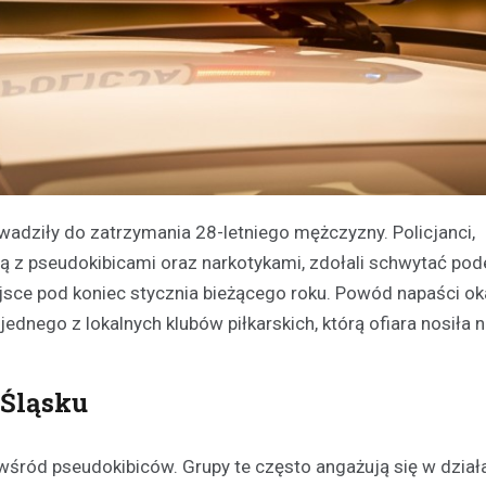
adziły do zatrzymania 28-letniego mężczyzny. Policjanci,
ą z pseudokibicami oraz narkotykami, zdołali schwytać po
ejsce pod koniec stycznia bieżącego roku. Powód napaści ok
dnego z lokalnych klubów piłkarskich, którą ofiara nosiła n
 Śląsku
 wśród pseudokibiców. Grupy te często angażują się w dział