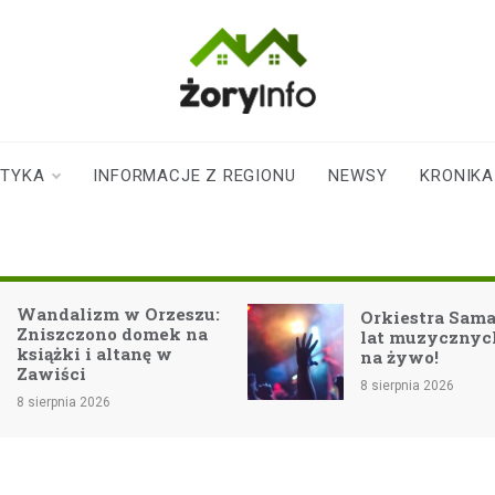
zoryinfo.pl
najnowsze
informacje dla
mieszkańców
STYKA
INFORMACJE Z REGIONU
NEWSY
KRONIKA
Żor
Wandalizm w Orzeszu:
Orkiestra Samant
Zniszczono domek na
lat muzycznych 
książki i altanę w
na żywo!
Zawiści
8 sierpnia 2026
8 sierpnia 2026