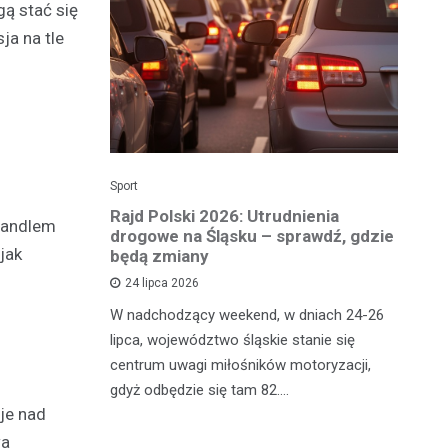
gą stać się
ja na tle
Sport
Dzi
enicy:
Rajd Polski 2026: Utrudnienia
Os
handlem
e sezonu
drogowe na Śląsku – sprawdź, gdzie
p
jak
będą zmiany
dz
24 lipca 2026
y
W nadchodzący weekend, w dniach 24-26
Uw
tniczyć w
lipca, województwo śląskie stanie się
po
zakończyło
centrum uwagi miłośników motoryzacji,
po
oszczenica.
gdyż odbędzie się tam 82.…
Mi
je nad
wa