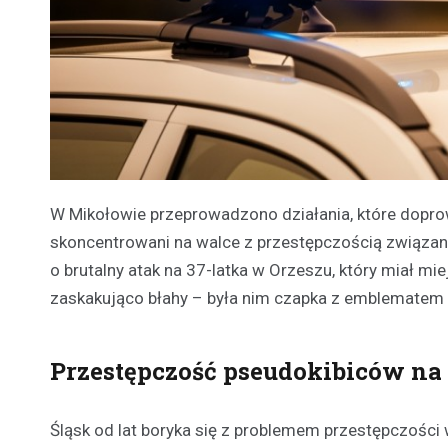
W Mikołowie przeprowadzono działania, które doprow
skoncentrowani na walce z przestępczością związan
o brutalny atak na 37-latka w Orzeszu, który miał mi
zaskakująco błahy – była nim czapka z emblematem je
Przestępczość pseudokibiców na
Śląsk od lat boryka się z problemem przestępczości