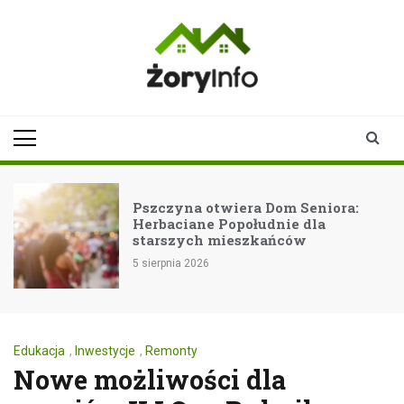
Skip
to
content
zoryinfo.pl
najnowsze
informacje dla
mieszkańców
Żor
Pszczyna otwiera Dom Seniora:
Herbaciane Popołudnie dla
starszych mieszkańców
5 sierpnia 2026
Edukacja
,
Inwestycje
,
Remonty
Nowe możliwości dla