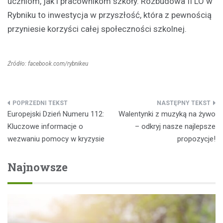
uczniom, jak i pracownikom szkoły. Rozbudowa II LO w
Rybniku to inwestycja w przyszłość, która z pewnością
przyniesie korzyści całej społeczności szkolnej.
Źródło: facebook.com/rybnikeu
Nawigacja
Europejski Dzień Numeru 112:
Walentynki z muzyką na żywo
wpisu
Kluczowe informacje o
– odkryj nasze najlepsze
wezwaniu pomocy w kryzysie
propozycje!
Najnowsze