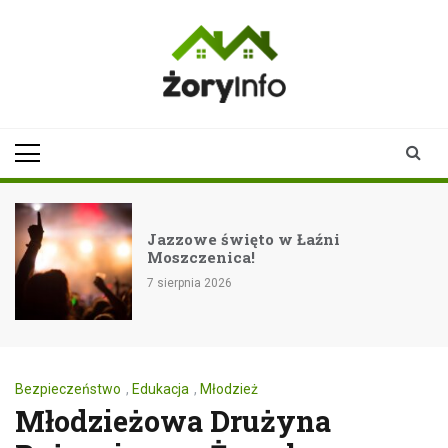
Skip
to
content
zoryinfo.pl
najnowsze
informacje dla
mieszkańców
Żor
Jazzowe święto w Łaźni
Moszczenica!
7 sierpnia 2026
Bezpieczeństwo
,
Edukacja
,
Młodzież
Młodzieżowa Drużyna