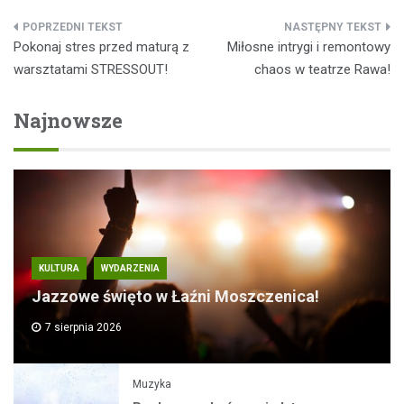
Nawigacja
Pokonaj stres przed maturą z
Miłosne intrygi i remontowy
wpisu
warsztatami STRESSOUT!
chaos w teatrze Rawa!
Najnowsze
KULTURA
WYDARZENIA
Jazzowe święto w Łaźni Moszczenica!
7 sierpnia 2026
Muzyka