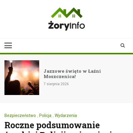
Skip
to
content
zoryinfo.pl
najnowsze
informacje dla
mieszkańców
Żor
źni
Rockowe zakończenie lat
festiwalu Eiskeller w Ps
7 sierpnia 2026
Bezpieczeństwo
,
Policja
,
Wydarzenia
Roczne podsumowanie