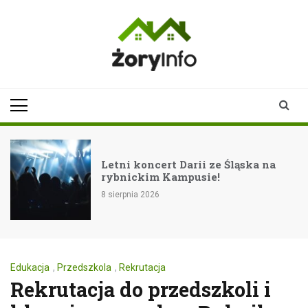
Skip
to
content
zoryinfo.pl
najnowsze
informacje dla
mieszkańców
Żor
Letni koncert Darii ze Śląska na
rybnickim Kampusie!
8 sierpnia 2026
Edukacja
,
Przedszkola
,
Rekrutacja
Rekrutacja do przedszkoli i