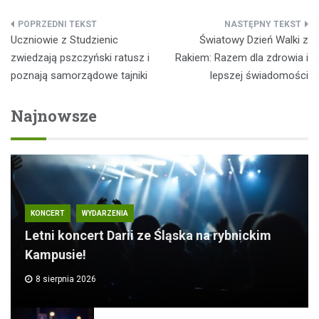
Nawigacja
Uczniowie z Studzienic
Światowy Dzień Walki z
wpisu
zwiedzają pszczyński ratusz i
Rakiem: Razem dla zdrowia i
poznają samorządowe tajniki
lepszej świadomości
Najnowsze
KONCERT
WYDARZENIA
Letni koncert Darii ze Śląska na rybnickim
Kampusie!
8 sierpnia 2026