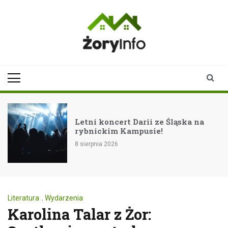
Skip
to
content
zoryinfo.pl
najnowsze
informacje dla
mieszkańców
Żor
Letni koncert Darii ze Śląska na
rybnickim Kampusie!
8 sierpnia 2026
Literatura
,
Wydarzenia
Karolina Talar z Żor: