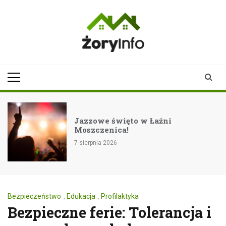
Skip
to
content
zoryinfo.pl
najnowsze
informacje dla
mieszkańców
Żor
Jazzowe święto w Łaźni
Moszczenica!
7 sierpnia 2026
Bezpieczeństwo
,
Edukacja
,
Profilaktyka
Bezpieczne ferie: Tolerancja i