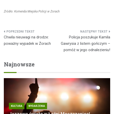
Źródło: Komenda Miejska Policji w Żorach
Nawigacja
Chwila nieuwagi na drodze:
Policja poszukuje Kamila
wpisu
poważny wypadek w Żorach
Gawrysia z listem gończym –
pomóż w jego odnalezieniu!
Najnowsze
KULTURA
WYDARZENIA
Jazzowe święto w Łaźni Moszczenica!