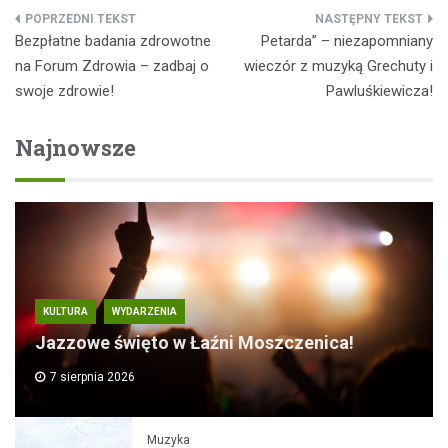
Nawigacja
Bezpłatne badania zdrowotne
Petarda” – niezapomniany
wpisu
na Forum Zdrowia – zadbaj o
wieczór z muzyką Grechuty i
swoje zdrowie!
Pawluśkiewicza!
Najnowsze
KULTURA
WYDARZENIA
Jazzowe święto w Łaźni Moszczenica!
7 sierpnia 2026
Muzyka