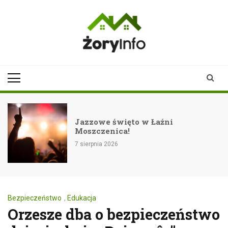
Skip
to
content
zoryinfo.pl
najnowsze
informacje dla
mieszkańców
Żor
Jazzowe święto w Łaźni
Moszczenica!
7 sierpnia 2026
Bezpieczeństwo
,
Edukacja
Orzesze dba o bezpieczeństwo