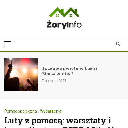
Skip
to
content
zoryinfo.pl
najnowsze
informacje dla
mieszkańców
Żor
Jazzowe święto w Łaźni
Moszczenica!
7 sierpnia 2026
Pomoc społeczna
,
Wydarzenia
Luty z pomocą: warsztaty i