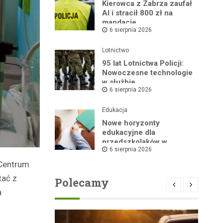
Kierowca z Zabrza zaufał
AI i stracił 800 zł na
mandacie
6 sierpnia 2026
Lotnictwo
95 lat Lotnictwa Policji:
Nowoczesne technologie
w służbie
6 sierpnia 2026
bezpieczeństwa
Edukacja
Nowe horyzonty
edukacyjne dla
przedszkolaków w
6 sierpnia 2026
Publicznym Przedszkolu
nr 2 dzięki „Akademii
 Centrum
Super Przedszkolaka”
tać z
Polecamy
a