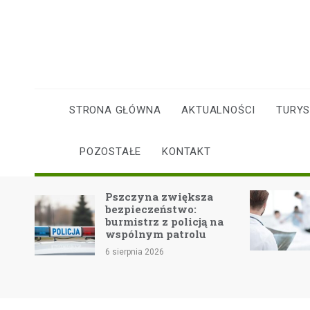
Skip
to
content
STRONA GŁÓWNA
AKTUALNOŚCI
TURY
POZOSTAŁE
KONTAKT
Dom
Pszczyna zwiększa
e
bezpieczeństwo:
burmistrz z policją na
ńców
wspólnym patrolu
6 sierpnia 2026