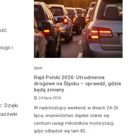
ość
ogii i
Sport
Dzi
enicy:
Rajd Polski 2026: Utrudnienia
Os
e sezonu
drogowe na Śląsku – sprawdź, gdzie
p
będą zmiany
dz
24 lipca 2026
. Dzięki
y
W nadchodzący weekend, w dniach 24-26
Uw
skazówki
tniczyć w
lipca, województwo śląskie stanie się
po
zakończyło
centrum uwagi miłośników motoryzacji,
po
oszczenica.
gdyż odbędzie się tam 82.…
Mi