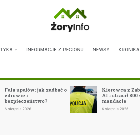
zoryinfo.pl
najnowsze
informacje dla
mieszkańców
STYKA
INFORMACJE Z REGIONU
NEWSY
KRONIKA
Żor
Fala upałów: jak zadbać o
Kierowca z Zab
zdrowie i
AI i stracił 800 
bezpieczeństwo?
mandacie
6 sierpnia 2026
6 sierpnia 2026