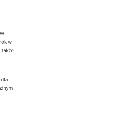
 W
krok w
 także
 dla
ważnym