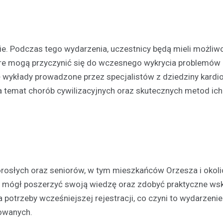
wie. Podczas tego wydarzenia, uczestnicy będą mieli możliw
óre mogą przyczynić się do wczesnego wykrycia problemów
wykłady prowadzone przez specjalistów z dziedziny kardiol
na temat chorób cywilizacyjnych oraz skutecznych metod ich
Festyny
Festyn rodzinny w Moszcz
emocjonujące zakończeni
z nagrodami i atrakcjami
30 czerwca 2026
osłych oraz seniorów, w tym mieszkańców Orzesza i okolic
W minioną niedzielę mieszkańc
zie mógł poszerzyć swoją wiedzę oraz zdobyć praktyczne w
Moszczenicy mieli okazję uczes
potrzeby wcześniejszej rejestracji, co czyni to wydarzenie
niezwykłym wydarzeniu, które 
owanych.
sezon sportowy w UKS Orzeł M