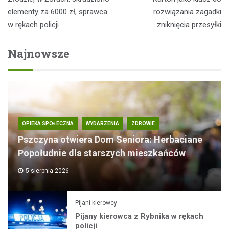
wpisu
elementy za 6000 zł, sprawca
rozwiązania zagadki
w rękach policji
zniknięcia przesyłki
Najnowsze
OPIEKA SPOŁECZNA
WYDARZENIA
ZDROWIE
Pszczyna otwiera Dom Seniora: Herbaciane
Popołudnie dla starszych mieszkańców
5 sierpnia 2026
Pijani kierowcy
Pijany kierowca z Rybnika w rękach
policji