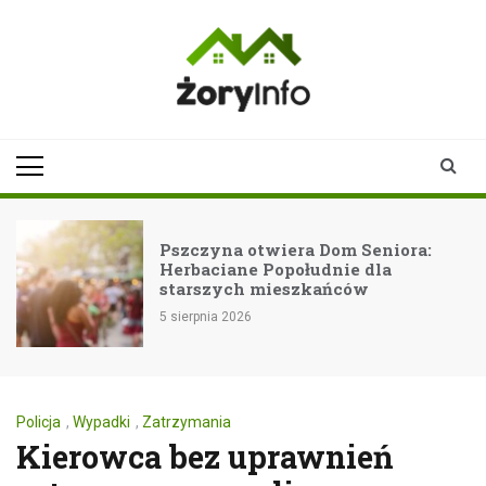
Skip
to
content
zoryinfo.pl
najnowsze
informacje dla
mieszkańców
Żor
Pszczyna otwiera Dom Seniora:
Herbaciane Popołudnie dla
starszych mieszkańców
5 sierpnia 2026
Policja
,
Wypadki
,
Zatrzymania
Kierowca bez uprawnień