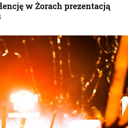
encję w Żorach prezentacją
u