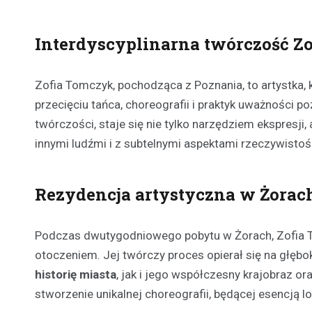
Interdyscyplinarna twórczość Z
Zofia Tomczyk, pochodząca z Poznania, to artystka, 
przecięciu tańca, choreografii i praktyk uważności poz
twórczości, staje się nie tylko narzędziem ekspresji
innymi ludźmi i z subtelnymi aspektami rzeczywistoś
Rezydencja artystyczna w Żorac
Podczas dwutygodniowego pobytu w Żorach, Zofia To
otoczeniem. Jej twórczy proces opierał się na głęb
historię miasta
, jak i jego współczesny krajobraz o
stworzenie unikalnej choreografii, będącej esencją lok