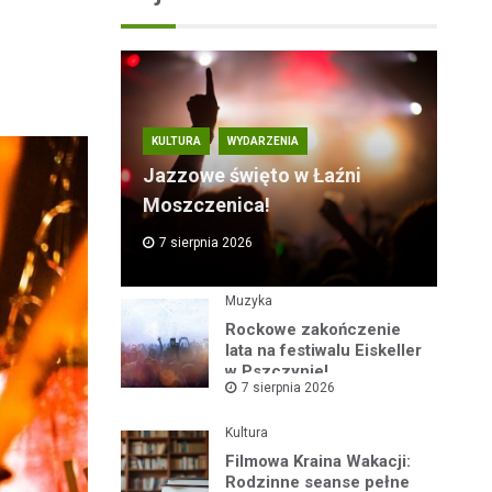
KULTURA
WYDARZENIA
Jazzowe święto w Łaźni
Moszczenica!
7 sierpnia 2026
Muzyka
Rockowe zakończenie
lata na festiwalu Eiskeller
w Pszczynie!
7 sierpnia 2026
Kultura
Filmowa Kraina Wakacji:
Rodzinne seanse pełne