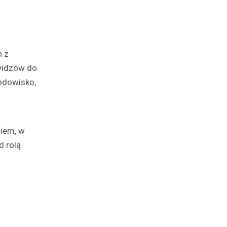
h z
 widzów do
odowisko,
niem, w
d rolą