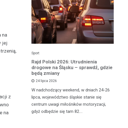
a na
 jej
trzenią,
Sport
Dzi
enicy:
Rajd Polski 2026: Utrudnienia
Os
e sezonu
drogowe na Śląsku – sprawdź, gdzie
p
będą zmiany
dz
24 lipca 2026
y
W nadchodzący weekend, w dniach 24-26
Uw
cji z
tniczyć w
lipca, województwo śląskie stanie się
po
zakończyło
centrum uwagi miłośników motoryzacji,
po
ówno
oszczenica.
gdyż odbędzie się tam 82.…
Mi
e na