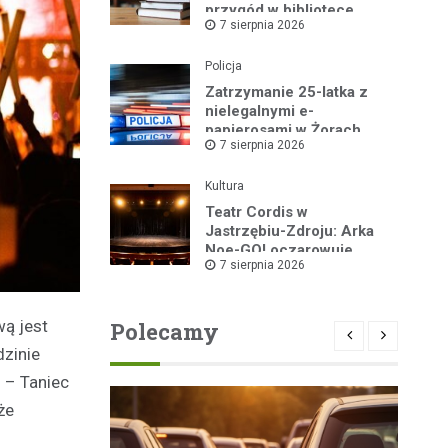
przygód w bibliotece
7 sierpnia 2026
Policja
Zatrzymanie 25-latka z
nielegalnymi e-
papierosami w Żorach
7 sierpnia 2026
Kultura
Teatr Cordis w
Jastrzębiu-Zdroju: Arka
Noe-GO! oczarowuje
7 sierpnia 2026
widownię!
wą jest
Polecamy
dzinie
 – Taniec
że