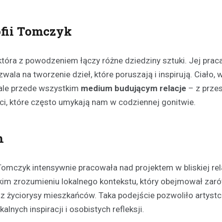
ofii Tomczyk
która z powodzeniem łączy różne dziedziny sztuki. Jej prac
wala na tworzenie dzieł, które poruszają i inspirują. Ciało, w
, ale przede wszystkim
medium budującym relacje
– z przes
Festyny
ci, które często umykają nam w codziennej gonitwie.
Festyn rodzinny w Moszcz
emocjonujące zakończeni
z nagrodami i atrakcjami
h
30 czerwca 2026
W minioną niedzielę mieszkańc
mczyk intensywnie pracowała nad projektem w bliskiej rela
Moszczenicy mieli okazję uczes
niezwykłym wydarzeniu, które 
okim zrozumieniu lokalnego kontekstu, który obejmował zar
sezon sportowy w UKS Orzeł M
raz życiorysy mieszkańców. Taka podejście pozwoliło artystc
Festyn…
alnych inspiracji i osobistych refleksji.