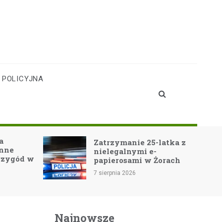
 POLICYJNA
Teatr Cordis w
zymanie 25-latka z
Jastrzębiu-Zdroju: Ar
egalnymi e-
Noe-GO! oczarowuje
erosami w Żorach
widownię!
pnia 2026
7 sierpnia 2026
Najnowsze