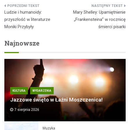
Nawigacja
Ludzie i humanoidy:
Mary Shelley: Upamiętnienie
wpisu
przyszłość w literaturze
„Frankensteina” w rocznicę
Moniki Przybyły
śmierci pisarki
Najnowsze
KULTURA
WYDARZENIA
Jazzowe święto w Łaźni Moszczenica!
7 sierpnia 2026
Muzyka