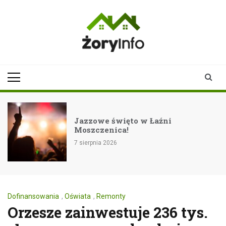
Skip
to
content
zoryinfo.pl
najnowsze
informacje dla
mieszkańców
Żor
Jazzowe święto w Łaźni
Moszczenica!
7 sierpnia 2026
Dofinansowania
,
Oświata
,
Remonty
Orzesze zainwestuje 236 tys.