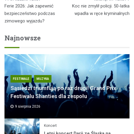
Nawigacja
Ferie 2026: Jak zapewnić
Koc nie zmylił policji. 50-latka
wpisu
bezpieczeństwo podczas
wpadła w ręce kryminalnych
zimowego wyjazdu?
Najnowsze
FESTIWALE
MUZYKA
Sąsiedzi triumfują po raz drugi! Grand Prix
Festiwalu Shanties dla zespołu
9 sierpnia 2026
Koncert
Letni koncert Darii ze Śląska na