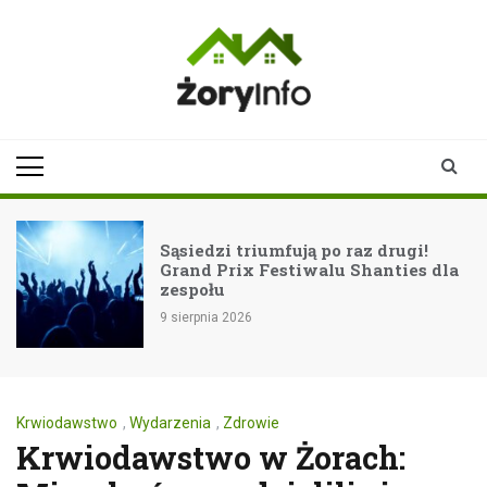
Skip
to
content
zoryinfo.pl
najnowsze
informacje dla
mieszkańców
Żor
Sąsiedzi triumfują po raz drugi!
Grand Prix Festiwalu Shanties dla
zespołu
9 sierpnia 2026
Krwiodawstwo
,
Wydarzenia
,
Zdrowie
Krwiodawstwo w Żorach: