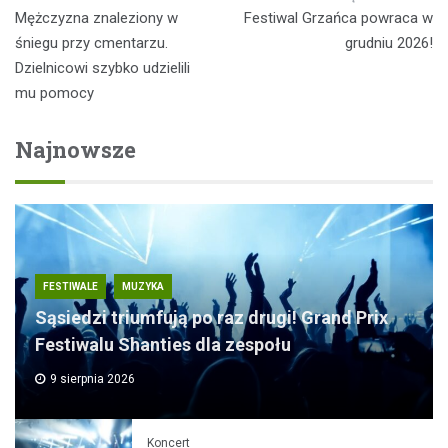
Nawigacja
Mężczyzna znaleziony w
Festiwal Grzańca powraca w
wpisu
śniegu przy cmentarzu.
grudniu 2026!
Dzielnicowi szybko udzielili
mu pomocy
Najnowsze
FESTIWALE
MUZYKA
Sąsiedzi triumfują po raz drugi! Grand Prix
Festiwalu Shanties dla zespołu
9 sierpnia 2026
Koncert