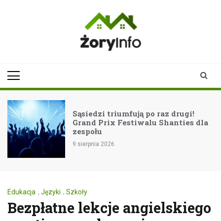
Skip
to
content
zoryinfo.pl
najnowsze
informacje dla
mieszkańców
Żor
Sąsiedzi triumfują po raz drugi!
Grand Prix Festiwalu Shanties dla
zespołu
9 sierpnia 2026
Edukacja
,
Języki
,
Szkoły
Bezpłatne lekcje angielskiego