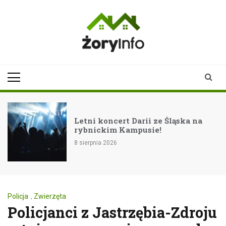
Skip
to
content
zoryinfo.pl
najnowsze
informacje dla
mieszkańców
Żor
Letni koncert Darii ze Śląska na
rybnickim Kampusie!
8 sierpnia 2026
Policja
,
Zwierzęta
Policjanci z Jastrzębia-Zdroju