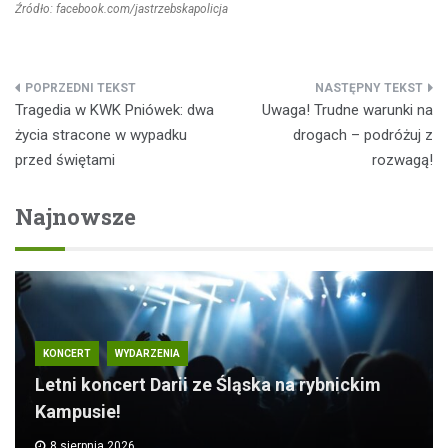
Źródło: facebook.com/jastrzebskapolicja
Nawigacja
Tragedia w KWK Pniówek: dwa
Uwaga! Trudne warunki na
wpisu
życia stracone w wypadku
drogach – podróżuj z
przed świętami
rozwagą!
Najnowsze
KONCERT
WYDARZENIA
Letni koncert Darii ze Śląska na rybnickim
Kampusie!
8 sierpnia 2026