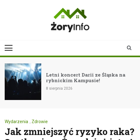
Skip
to
content
zoryinfo.pl
najnowsze
informacje dla
mieszkańców
Żor
Letni koncert Darii ze Śląska na
rybnickim Kampusie!
8 sierpnia 2026
Wydarzenia
,
Zdrowie
Jak zmniejszyć ryzyko raka?