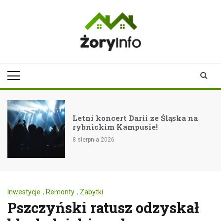
Skip
to
content
zoryinfo.pl
najnowsze
informacje dla
mieszkańców
Żor
Letni koncert Darii ze Śląska na
rybnickim Kampusie!
8 sierpnia 2026
Inwestycje
,
Remonty
,
Zabytki
Pszczyński ratusz odzyskał