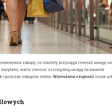
 w intensywne zakupy, co niestety przyciąga również uwagę o
i świętami, warto zwrócić szczególną uwagę na kwestie
k i podczas zakupów online.
Wzmożona czujność
może uch
ndlowych