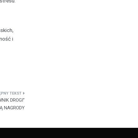
stresu.
skich,
ność i
NIK DROGI”
Ą NAGRODY