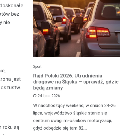
 doskonałe
iotów bez
y nie
Sport
Dzi
ie,
enicy:
Rajd Polski 2026: Utrudnienia
Os
trona jest
e sezonu
drogowe na Śląsku – sprawdź, gdzie
p
 oszustw.
będą zmiany
dz
24 lipca 2026
y
W nadchodzący weekend, w dniach 24-26
Uw
tniczyć w
lipca, województwo śląskie stanie się
po
zakończyło
centrum uwagi miłośników motoryzacji,
po
m roku są
oszczenica.
gdyż odbędzie się tam 82.…
Mi