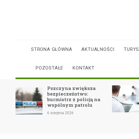
Skip
to
content
STRONA GŁÓWNA
AKTUALNOŚCI
TURY
POZOSTAŁE
KONTAKT
Pszczyna zwiększa
Fala u
bezpieczeństwo:
zdrowi
burmistrz z policją na
bezpi
wspólnym patrolu
6 sierpni
6 sierpnia 2026