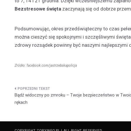
to 7, 14 i 21 grudnia. Dzięki wcześniejszemu zapla
Bezstresowe święta
zaczynają się od dobrze przem
Podsumowując, okres przedświąteczny to czas pełen r
można cieszyć się spokojnymi i szczęśliwymi święta
zdrowy rozsądek powinny być naszymi najlepszymi 
Źródło: facebook.com/jastrzebskapolicja
Nawigacja
Bądź widoczny po zmroku – Twoje bezpieczeństwo w Twoi
wpisu
rękach
COPYRIGHT ZORYINFO.PL | ALL RIGHT RESERVED