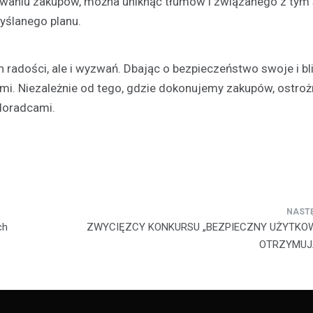
nowaniu zakupów, można uniknąć tłumów i związanego z tym 
Festyn…
yślanego planu.
adości, ale i wyzwań. Dbając o bezpieczeństwo swoje i bli
mi. Niezależnie od tego, gdzie dokonujemy zakupów, ostroż
doradcami.
ch
ZWYCIĘZCY KONKURSU „BEZPIECZNY UŻYTKOW
OTRZYMUJ