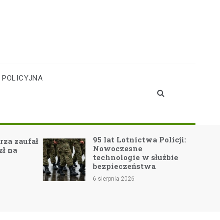
 POLICYJNA
95 lat Lotnictwa Policji:
N
ał
Nowoczesne
e
technologie w służbie
p
bezpieczeństwa
P
n
6 sierpnia 2026
S
6 