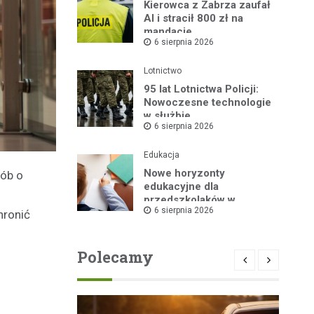
Kierowca z Zabrza zaufał
AI i stracił 800 zł na
mandacie
6 sierpnia 2026
Lotnictwo
95 lat Lotnictwa Policji:
Nowoczesne technologie
w służbie
6 sierpnia 2026
bezpieczeństwa
Edukacja
Nowe horyzonty
sób o
edukacyjne dla
przedszkolaków w
6 sierpnia 2026
Publicznym Przedszkolu
ronić
nr 2 dzięki „Akademii
Super Przedszkolaka”
Polecamy