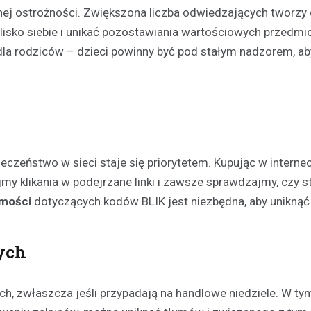
ej ostrożności. Zwiększona liczba odwiedzających tworzy
lisko siebie i unikać pozostawiania wartościowych przedm
la rodziców – dzieci powinny być pod stałym nadzorem, ab
Festyny
czeństwo w sieci staje się priorytetem. Kupując w internec
Festyn rodzinny w Moszcz
my klikania w podejrzane linki i zawsze sprawdzajmy, czy s
emocjonujące zakończeni
omości
dotyczących kodów BLIK jest niezbędna, aby uniknąć
z nagrodami i atrakcjami
30 czerwca 2026
W minioną niedzielę mieszkańc
ych
Moszczenicy mieli okazję uczes
niezwykłym wydarzeniu, które 
, zwłaszcza jeśli przypadają na handlowe niedziele. W ty
sezon sportowy w UKS Orzeł M