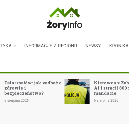
zoryinfo.pl
najnowsze
informacje dla
mieszkańców
STYKA
INFORMACJE Z REGIONU
NEWSY
KRONIKA
Żor
pałów: jak zadbać o
Kierowca z Zabrza zauf
e i
AI i stracił 800 zł na
eczeństwo?
mandacie
a 2026
6 sierpnia 2026