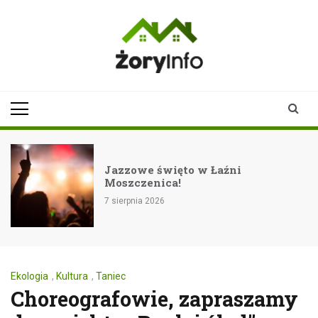
Skip
to
content
zoryinfo.pl
najnowsze
informacje dla
mieszkańców
Żor
 święto w Łaźni
Rockowe zak
nica!
festiwalu E
2026
7 sierpnia 2026
Ekologia
,
Kultura
,
Taniec
Choreografowie, zapraszamy