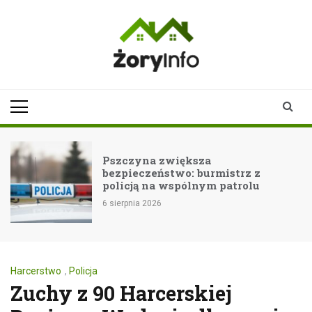
Skip
to
content
zoryinfo.pl
najnowsze
informacje dla
mieszkańców
Żor
Pszczyna zwiększa
bezpieczeństwo: burmistrz z
policją na wspólnym patrolu
6 sierpnia 2026
Harcerstwo
,
Policja
Zuchy z 90 Harcerskiej