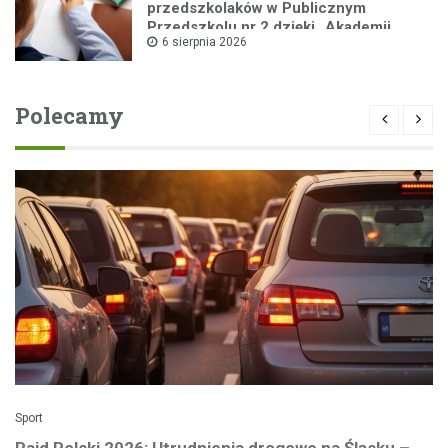
przedszkolaków w Publicznym
Przedszkolu nr 2 dzięki „Akademii
6 sierpnia 2026
Super Przedszkolaka”
Polecamy
Sport
Rajd Polski 2026: Utrudnienia drogowe na Śląsku –