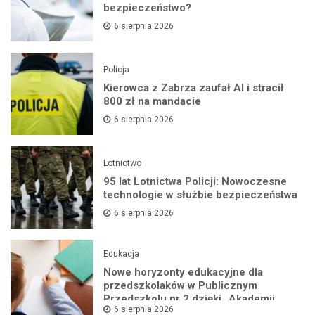
bezpieczeństwo?
6 sierpnia 2026
Policja
Kierowca z Zabrza zaufał AI i stracił
800 zł na mandacie
6 sierpnia 2026
Lotnictwo
95 lat Lotnictwa Policji: Nowoczesne
technologie w służbie bezpieczeństwa
6 sierpnia 2026
Edukacja
Nowe horyzonty edukacyjne dla
przedszkolaków w Publicznym
Przedszkolu nr 2 dzięki „Akademii
6 sierpnia 2026
Super Przedszkolaka”