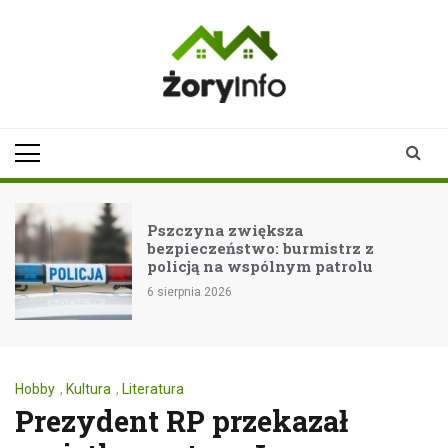
Skip
to
content
zoryinfo.pl
najnowsze
informacje dla
mieszkańców
Żor
Pszczyna zwiększa
bezpieczeństwo: burmistrz z
policją na wspólnym patrolu
6
6 sierpnia 2026
Hobby
,
Kultura
,
Literatura
Prezydent RP przekazał