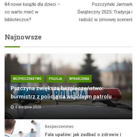
Nawigacja
84 nowe książki dla dzieci –
Pszczyński Jarmark
wpisu
co warto mieć w
Świąteczny 2025: Tradycja i
biblioteczce?
radość w zimowej scenerii
Najnowsze
BEZPIECZEŃSTWO
POLICJA
WYDARZENIA
Pszczyna zwiększa bezpieczeństwo:
burmistrz z policją na wspólnym patrolu
6 sierpnia 2026
Bezpieczeństwo
Fala upałów: jak zadbać o zdrowie i