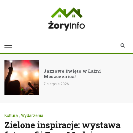
Skip
to
content
zoryinfo.pl
najnowsze
informacje dla
mieszkańców
Żor
Jazzowe święto w Łaźni
Moszczenica!
7 sierpnia 2026
Kultura
,
Wydarzenia
Zielone inspiracje: wystawa