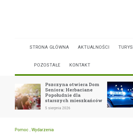
Skip
to
content
STRONA GŁÓWNA
AKTUALNOŚCI
TURY
POZOSTAŁE
KONTAKT
Pszczyna otwiera Dom
Pijany kierowc
Seniora: Herbaciane
Rybnika w ręka
Popołudnie dla
starszych mieszkańców
5 sierpnia 2026
5 sierpnia 2026
Pomoc
,
Wydarzenia