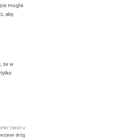
dzie mogła
i, aby
, że w
tylko
ieżanie dróg