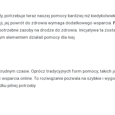
y, potrzebuje teraz naszej pomocy bardziej niż kiedykolwie
acji, jej powrót do zdrowia wymaga dodatkowego wsparcia.
 potrzebne zasoby na drodze do zdrowia. Inicjatywa ta zost
ym elementem działań pomocy dla niej.
Festyny
Festyn rodzinny w Moszcz
emocjonujące zakończeni
z nagrodami i atrakcjami
30 czerwca 2026
trudnym czasie. Oprócz tradycyjnych form pomocy, takich j
W minioną niedzielę mieszkańc
ć wsparcia online. To rozwiązanie pozwala na szybkie i wyg
Moszczenicy mieli okazję uczes
ku pilnej potrzeby.
niezwykłym wydarzeniu, które 
sezon sportowy w UKS Orzeł M
Festyn…