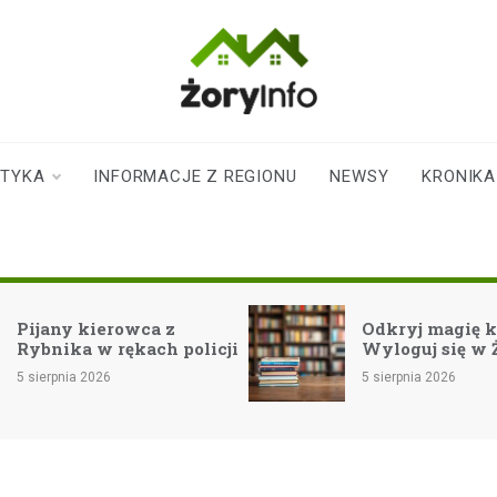
zoryinfo.pl
najnowsze
informacje dla
mieszkańców
STYKA
INFORMACJE Z REGIONU
NEWSY
KRONIKA
Żor
a z
Odkryj magię książek:
ch policji
Wyloguj się w Żorach!
5 sierpnia 2026