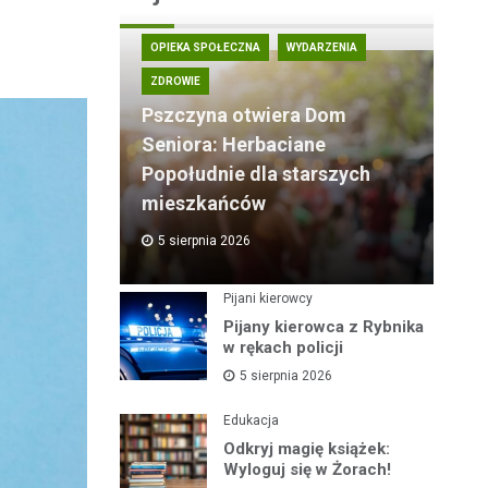
OPIEKA SPOŁECZNA
WYDARZENIA
ZDROWIE
Pszczyna otwiera Dom
Seniora: Herbaciane
Popołudnie dla starszych
mieszkańców
5 sierpnia 2026
Pijani kierowcy
Pijany kierowca z Rybnika
w rękach policji
5 sierpnia 2026
Edukacja
Odkryj magię książek:
Wyloguj się w Żorach!