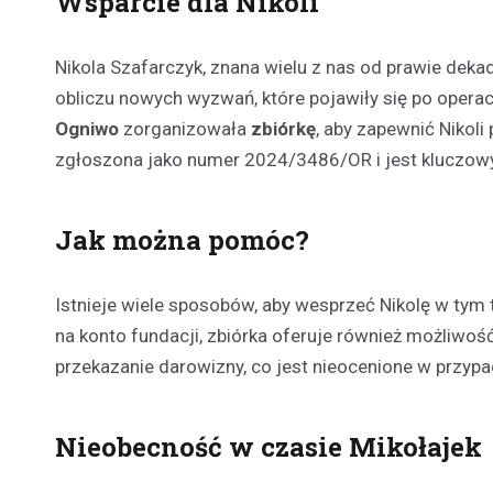
Wsparcie dla Nikoli
Nikola Szafarczyk, znana wielu z nas od prawie dekad
obliczu nowych wyzwań, które pojawiły się po oper
Ogniwo
zorganizowała
zbiórkę
, aby zapewnić Nikoli
zgłoszona jako numer 2024/3486/OR i jest kluczow
Jak można pomóc?
Istnieje wiele sposobów, aby wesprzeć Nikolę w tym 
na konto fundacji, zbiórka oferuje również możliwoś
przekazanie darowizny, co jest nieocenione w przypad
Nieobecność w czasie Mikołajek