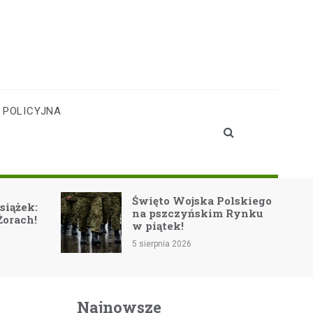
 POLICYJNA
Święto Wojska Polskiego
Festiwal F
na pszczyńskim Rynku
Muzyczna 
w piątek!
sacrum w 
5 sierpnia 2026
5 sierpnia 2026
Najnowsze