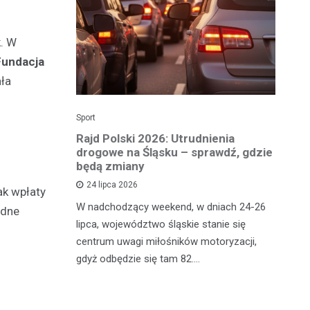
k. W
Fundacja
ała
Sport
Dzi
enicy:
Rajd Polski 2026: Utrudnienia
Os
e sezonu
drogowe na Śląsku – sprawdź, gdzie
p
będą zmiany
dz
24 lipca 2026
ak wpłaty
y
W nadchodzący weekend, w dniach 24-26
Uw
odne
tniczyć w
lipca, województwo śląskie stanie się
po
zakończyło
centrum uwagi miłośników motoryzacji,
po
oszczenica.
gdyż odbędzie się tam 82.…
Mi