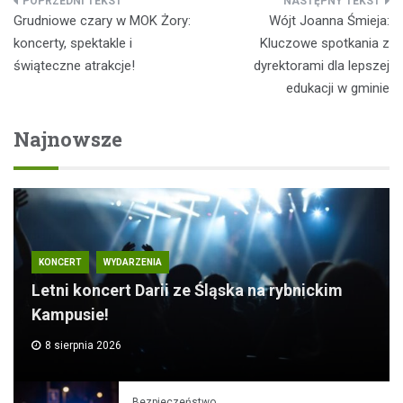
Nawigacja
Grudniowe czary w MOK Żory:
Wójt Joanna Śmieja:
wpisu
koncerty, spektakle i
Kluczowe spotkania z
świąteczne atrakcje!
dyrektorami dla lepszej
edukacji w gminie
Najnowsze
KONCERT
WYDARZENIA
Letni koncert Darii ze Śląska na rybnickim
Kampusie!
8 sierpnia 2026
Bezpieczeństwo