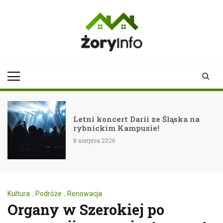
Skip
to
content
zoryinfo.pl
najnowsze
informacje dla
mieszkańców
Żor
Letni koncert Darii ze Śląska na
rybnickim Kampusie!
8 sierpnia 2026
Kultura
,
Podróże
,
Renowacja
Organy w Szerokiej po