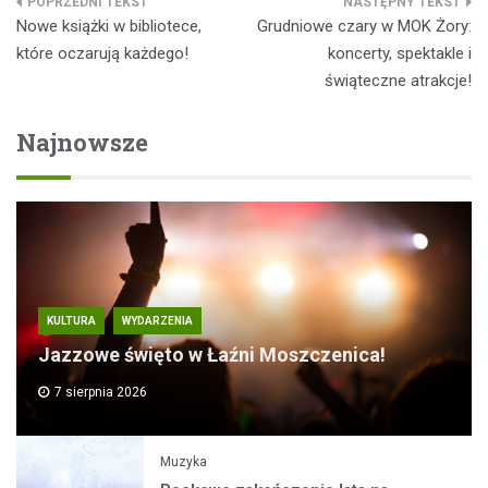
Nawigacja
Nowe książki w bibliotece,
Grudniowe czary w MOK Żory:
wpisu
które oczarują każdego!
koncerty, spektakle i
świąteczne atrakcje!
Najnowsze
KULTURA
WYDARZENIA
Jazzowe święto w Łaźni Moszczenica!
7 sierpnia 2026
Muzyka