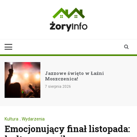
Skip
to
content
zoryinfo.pl
najnowsze
informacje dla
mieszkańców
Żor
Jazzowe święto w Łaźni
Moszczenica!
7 sierpnia 2026
Kultura
,
Wydarzenia
Emocjonujący finał listopada: