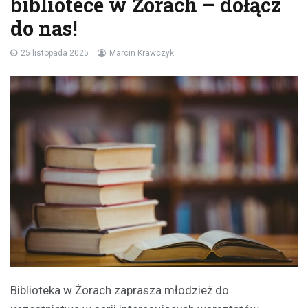
bibliotece w Żorach – dołącz
do nas!
25 listopada 2025
Marcin Krawczyk
Biblioteka w Żorach zaprasza młodzież do