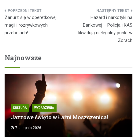
Nawigacja
Zanurz się w operetkowej
Hazard i narkotyki na
wpisu
magii i rozrywkowych
Bankowej – Policja i KAS
przebojach!
likwidują nielegalny punkt w
Żorach
Najnowsze
KULTURA
WYDARZENIA
Jazzowe święto w Łaźni Moszczenica!
7 sierpnia 2026