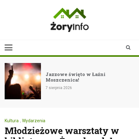
Skip
to
content
zoryinfo.pl
najnowsze
informacje dla
mieszkańców
Żor
Jazzowe święto w Łaźni
Moszczenica!
7 sierpnia 2026
Kultura
,
Wydarzenia
Młodzieżowe warsztaty w