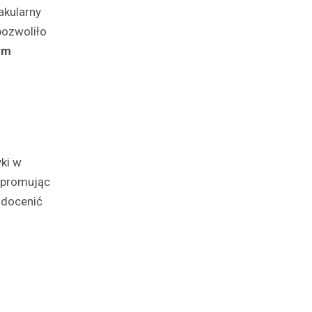
akularny
pozwoliło
ym
yki w
, promując
 docenić