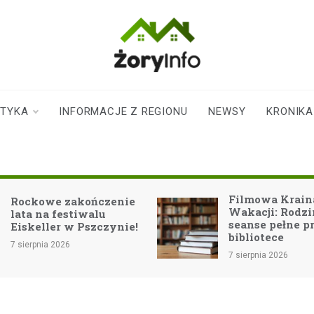
zoryinfo.pl
najnowsze
informacje dla
mieszkańców
STYKA
INFORMACJE Z REGIONU
NEWSY
KRONIKA
Żor
Filmowa Kraina
Wakacji: Rodzinne
seanse pełne przygód w
!
bibliotece
7
7 sierpnia 2026