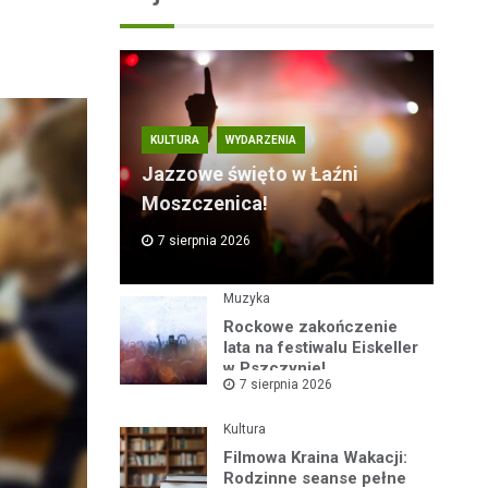
KULTURA
WYDARZENIA
Jazzowe święto w Łaźni
Moszczenica!
7 sierpnia 2026
Muzyka
Rockowe zakończenie
lata na festiwalu Eiskeller
w Pszczynie!
7 sierpnia 2026
Kultura
Filmowa Kraina Wakacji:
Rodzinne seanse pełne