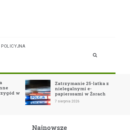
 POLICYJNA
Teatr Cordis w
Zatrzymanie 25-latka z
Jastrzębiu-Zdroju
nielegalnymi e-
Noe-GO! oczarowu
papierosami w Żorach
widownię!
 sierpnia 2026
7 sierpnia 2026
Najnowsze