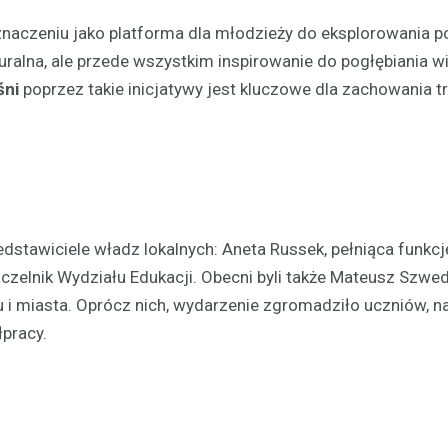
znaczeniu jako platforma dla młodzieży do eksplorowania po
turalna, ale przede wszystkim inspirowanie do pogłębiania w
śni
poprzez takie inicjatywy jest kluczowe dla zachowania tr
Festyny
Festyn rodzinny w Moszcz
emocjonujące zakończeni
zedstawiciele władz lokalnych: Aneta Russek, pełniąca funkcj
z nagrodami i atrakcjami
czelnik Wydziału Edukacji. Obecni byli także Mateusz Szwed
30 czerwca 2026
u i miasta. Oprócz nich, wydarzenie zgromadziło uczniów, na
W minioną niedzielę mieszkańc
pracy.
Moszczenicy mieli okazję uczes
niezwykłym wydarzeniu, które 
sezon sportowy w UKS Orzeł M
Festyn…