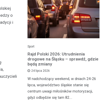
lskiej
iedzy o
adycji i
Sport
Dzi
enicy:
Rajd Polski 2026: Utrudnienia
Os
e sezonu
drogowe na Śląsku – sprawdź, gdzie
p
ę
będą zmiany
dz
a,
24 lipca 2026
uczycieli
y
W nadchodzący weekend, w dniach 24-26
Uw
tniczyć w
lipca, województwo śląskie stanie się
po
zakończyło
centrum uwagi miłośników motoryzacji,
po
oszczenica.
gdyż odbędzie się tam 82.…
Mi