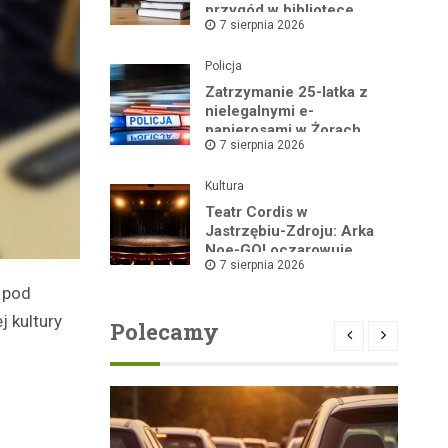
przygód w bibliotece
7 sierpnia 2026
Policja
Zatrzymanie 25-latka z
nielegalnymi e-
papierosami w Żorach
7 sierpnia 2026
Kultura
Teatr Cordis w
Jastrzębiu-Zdroju: Arka
Noe-GO! oczarowuje
7 sierpnia 2026
widownię!
 pod
j kultury
Polecamy