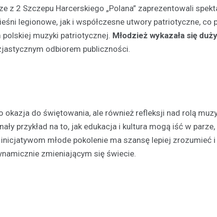
ze z 2 Szczepu Harcerskiego „Polana” zaprezentowali spekt
ni legionowe, jak i współczesne utwory patriotyczne, co 
polskiej muzyki patriotycznej.
Młodzież wykazała się duż
uzjastycznym odbiorem publiczności.
o okazja do świętowania, ale również refleksji nad rolą muz
ły przykład na to, jak edukacja i kultura mogą iść w parze
m inicjatywom młode pokolenie ma szansę lepiej zrozumieć i
dynamicznie zmieniającym się świecie.