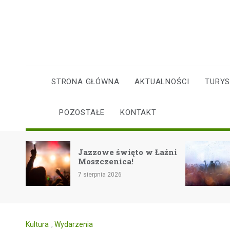
Skip
to
content
STRONA GŁÓWNA
AKTUALNOŚCI
TURY
POZOSTAŁE
KONTAKT
Rockowe zakończenie
we święto w Łaźni
lata na festiwalu
czenica!
Eiskeller w Pszczynie
nia 2026
7 sierpnia 2026
Kultura
,
Wydarzenia