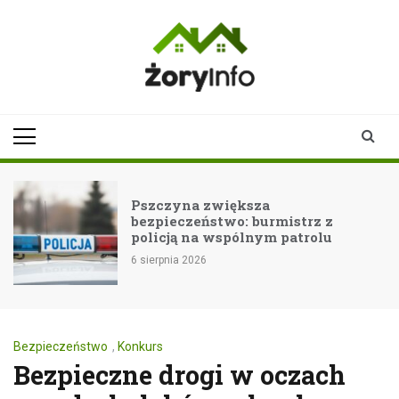
Skip
to
content
zoryinfo.pl
najnowsze
informacje dla
mieszkańców
Żor
za
Fala upałów: jak zad
burmistrz z
i bezpieczeństwo?
nym patrolu
6 sierpnia 2026
Bezpieczeństwo
,
Konkurs
Bezpieczne drogi w oczach