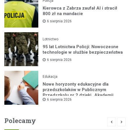
Policja
Kierowca z Zabrza zaufał AI i stracił
800 zł na mandacie
6 sierpnia 2026
Lotnictwo
95 lat Lotnictwa Policji: Nowoczesne
technologie w służbie bezpieczeństwa
6 sierpnia 2026
Edukacja
Nowe horyzonty edukacyjne dla
przedszkolaków w Publicznym
Przedszkolu nr 2 dzięki „Akademii
6 sierpnia 2026
Super Przedszkolaka”
Polecamy