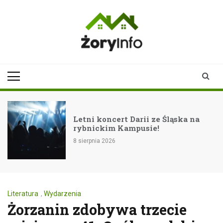
Skip
to
content
zoryinfo.pl
najnowsze
informacje dla
mieszkańców
Żor
Letni koncert Darii ze Śląska na
rybnickim Kampusie!
8 sierpnia 2026
Literatura
,
Wydarzenia
Żorzanin zdobywa trzecie