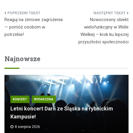
Nawigacja
Reaguj na zimowe zagrożenia
Nowoczesny obiekt
wpisu
— pomóż osobom w
wielofunkcyjny w Wiśle
potrzebie!
Wielkiej – krok ku lepszej
przyszłości społeczności
Najnowsze
KONCERT
WYDARZENIA
Letni koncert Darii ze Śląska na rybnickim
Kampusie!
8 sierpnia 2026