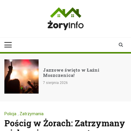
Skip
to
content
zoryinfo.pl
najnowsze
informacje dla
mieszkańców
Żor
Jazzowe święto w Łaźni
Moszczenica!
7 sierpnia 2026
Policja
,
Zatrzymania
Pościg w Żorach: Zatrzymany