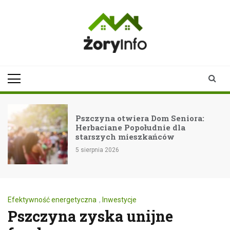
Skip
to
content
zoryinfo.pl
najnowsze
informacje dla
mieszkańców
Żor
Pszczyna otwiera Dom Seniora:
Herbaciane Popołudnie dla
starszych mieszkańców
5 sierpnia 2026
Efektywność energetyczna
,
Inwestycje
Pszczyna zyska unijne