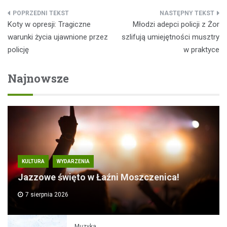
Nawigacja
Koty w opresji: Tragiczne
Młodzi adepci policji z Żor
wpisu
warunki życia ujawnione przez
szlifują umiejętności musztry
policję
w praktyce
Najnowsze
KULTURA
WYDARZENIA
Jazzowe święto w Łaźni Moszczenica!
7 sierpnia 2026
Muzyka