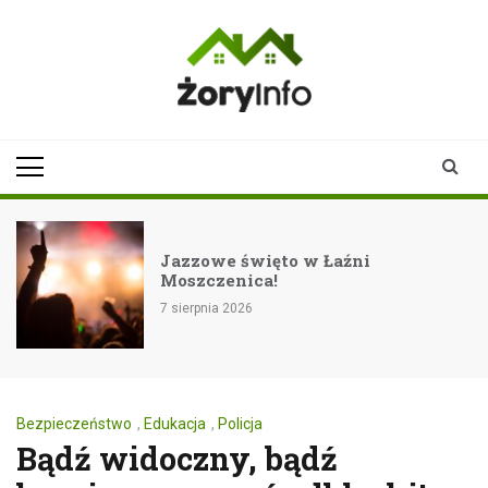
Skip
to
content
zoryinfo.pl
najnowsze
informacje dla
mieszkańców
Żor
Jazzowe święto w Łaźni
Moszczenica!
7 sierpnia 2026
Bezpieczeństwo
,
Edukacja
,
Policja
Bądź widoczny, bądź