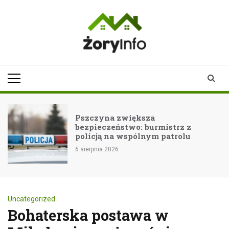
Skip
to
content
zoryinfo.pl
najnowsze
informacje dla
mieszkańców
Żor
Pszczyna zwiększa
bezpieczeństwo: burmistrz z
policją na wspólnym patrolu
6 sierpnia 2026
Uncategorized
Bohaterska postawa w