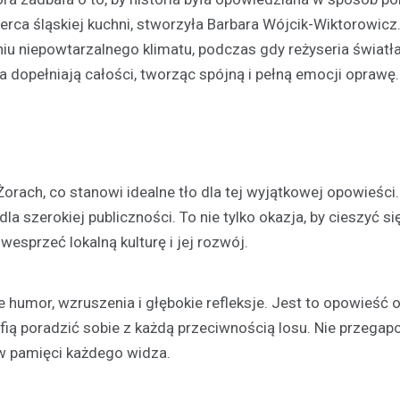
Festyn…
erca śląskiej kuchni, stworzyła Barbara Wójcik-Wiktorowicz
u niepowtarzalnego klimatu, podczas gdy reżyseria światł
 dopełniają całości, tworząc spójną i pełną emocji oprawę.
orach, co stanowi idealne tło dla tej wyjątkowej opowieści. 
la szerokiej publiczności. To nie tylko okazja, by cieszyć si
esprzeć lokalną kulturę i jej rozwój.
e humor, wzruszenia i głębokie refleksje. Jest to opowieść o
trafią poradzić sobie z każdą przeciwnością losu. Nie przegap
w pamięci każdego widza.