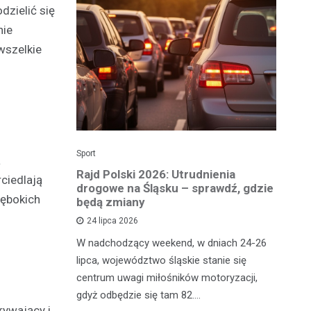
dzielić się
nie
wszelkie
Sport
Dzi
a
enicy:
Rajd Polski 2026: Utrudnienia
Os
ciedlają
e sezonu
drogowe na Śląsku – sprawdź, gdzie
p
łębokich
będą zmiany
dz
24 lipca 2026
y
W nadchodzący weekend, w dniach 24-26
Uw
tniczyć w
lipca, województwo śląskie stanie się
po
zakończyło
centrum uwagi miłośników motoryzacji,
po
oszczenica.
gdyż odbędzie się tam 82.…
Mi
rywający i