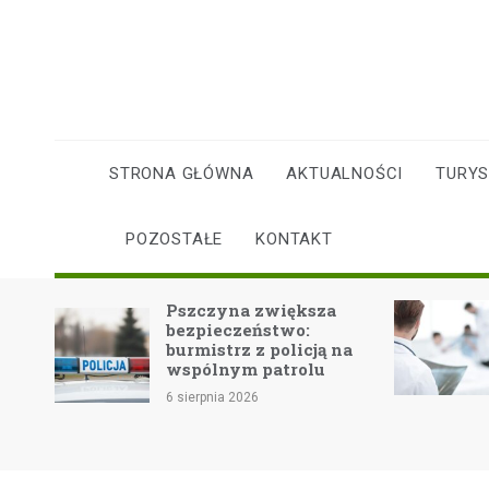
Skip
to
content
STRONA GŁÓWNA
AKTUALNOŚCI
TURY
POZOSTAŁE
KONTAKT
Pszczyna zwiększa
Fala upałów: ja
bezpieczeństwo:
zdrowie i
burmistrz z policją na
bezpieczeństw
wspólnym patrolu
6 sierpnia 2026
6 sierpnia 2026