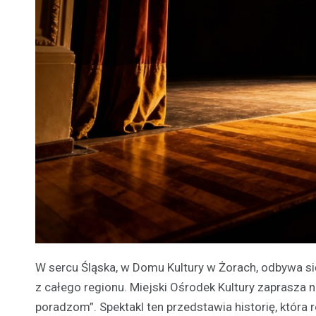
W sercu Śląska, w Domu Kultury w Żorach, odbywa si
z całego regionu. Miejski Ośrodek Kultury zaprasza 
poradzom”. Spektakl ten przedstawia historię, która 