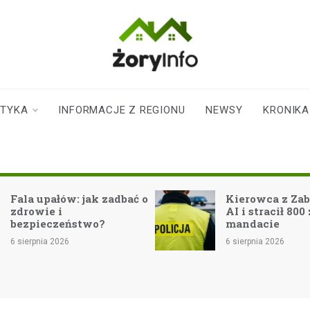
zoryinfo.pl
najnowsze
informacje dla
mieszkańców
STYKA
INFORMACJE Z REGIONU
NEWSY
KRONIKA
Żor
k zadbać o
Kierowca z Zabrza zaufał
AI i stracił 800 zł na
o?
mandacie
6 sierpnia 2026