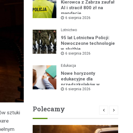
Kierowca z Zabrza zaufał
AI i stracił 800 zł na
mandacie
6 sierpnia 2026
Lotnictwo
95 lat Lotnictwa Policji:
Nowoczesne technologie
w służbie
6 sierpnia 2026
bezpieczeństwa
Edukacja
Nowe horyzonty
edukacyjne dla
przedszkolaków w
6 sierpnia 2026
Publicznym Przedszkolu
nr 2 dzięki „Akademii
Super Przedszkolaka”
Polecamy
ów sztuki
kere
 pełnym