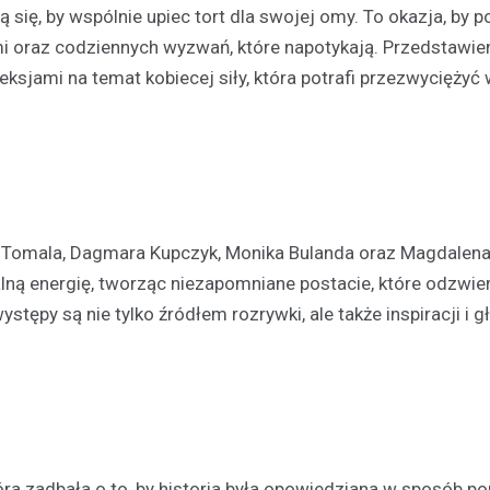
ą się, by wspólnie upiec tort dla swojej omy. To okazja, by po
mi oraz codziennych wyzwań, które napotykają. Przedstawie
ksjami na temat kobiecej siły, która potrafi przezwyciężyć 
Festyny
a Tomala, Dagmara Kupczyk, Monika Bulanda oraz Magdalen
Festyn rodzinny w Moszcz
lną energię, tworząc niezapomniane postacie, które odzwier
emocjonujące zakończeni
tępy są nie tylko źródłem rozrywki, ale także inspiracji i g
z nagrodami i atrakcjami
30 czerwca 2026
W minioną niedzielę mieszkańc
Moszczenicy mieli okazję uczes
niezwykłym wydarzeniu, które 
sezon sportowy w UKS Orzeł M
ra zadbała o to, by historia była opowiedziana w sposób po