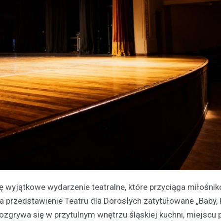
ę wyjątkowe wydarzenie teatralne, które przyciąga miłośnik
na przedstawienie Teatru dla Dorosłych zatytułowane „Baby, 
rozgrywa się w przytulnym wnętrzu śląskiej kuchni, miejscu