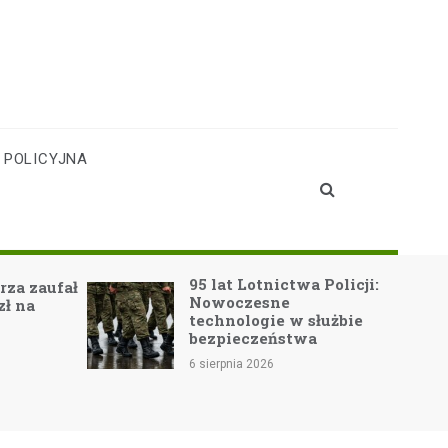
 POLICYJNA
95 lat Lotnictwa Policji:
Nowe hor
Nowoczesne
edukacyjn
technologie w służbie
przedszko
bezpieczeństwa
Publiczny
nr 2 dzięk
6 sierpnia 2026
Super Prz
6 sierpnia 2026