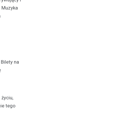
. Muzyka
a
Bilety na
ę
 życiu,
cie tego