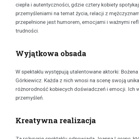
ciepła i autentyczności, gdzie cztery kobiety spotykaj
przemyśleniami na temat życia, relacji z mężczyzna
przepełnione jest humorem, emocjami i ważnymi refle
trudności.
Wyjątkowa obsada
W spektaklu występują utalentowane aktorki: Bożen
Górkiewicz. Każda z nich wnosi na scenę swoją unika
różnorodność kobiecych doświadczeń i emocji. Ich wys
przemyśleń.
Kreatywna realizacja
Za reżyserię spektaklu odpowiada Joanna Lorenc, któ