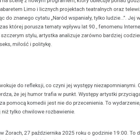
a na scenę z nowym programem, który obiecuje ponad godz
aretem Limo i licznych projektach teatralnych oraz telewi
c do znanego cytatu „Naród wspaniały, tylko ludzie…”. Jej 
as której porusza tematy wpływu lat 90., fenomenu Interne
szczerym stylu, artystka analizuje zarówno bardziej codzien
eks, miłość i politykę.
Festyny
Festyn rodzinny w Moszcz
emocjonujące zakończeni
wokuje do refleksji, co czyni jej występy niezapomnianymi. 
z nagrodami i atrakcjami
za, że jej humor trafia w punkt. Występy artystki przyciąga
30 czerwca 2026
 za pomocą komedii jest nie do przecenienia. To wydarzenie,
W minioną niedzielę mieszkańc
niż tylko chwilowe rozbawienie.
Moszczenicy mieli okazję uczes
niezwykłym wydarzeniu, które 
w Żorach, 27 października 2025 roku o godzinie 19:00. To 
sezon sportowy w UKS Orzeł M