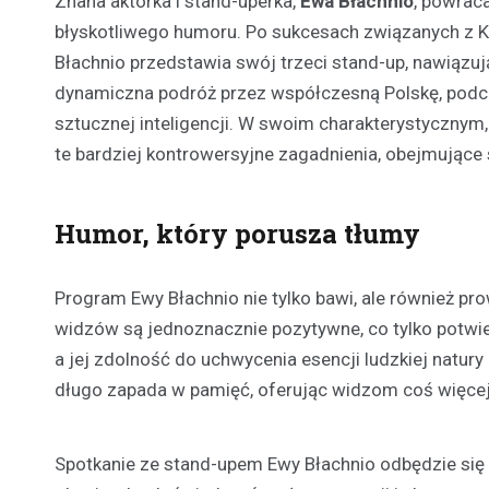
Znana aktorka i stand-uperka,
Ewa Błachnio
, powrac
błyskotliwego humoru. Po sukcesach związanych z Kab
Błachnio przedstawia swój trzeci stand-up, nawiązują
dynamiczna podróż przez współczesną Polskę, podcz
sztucznej inteligencji. W swoim charakterystycznym, 
te bardziej kontrowersyjne zagadnienia, obejmujące s
Humor, który porusza tłumy
Program Ewy Błachnio nie tylko bawi, ale również pro
widzów są jednoznacznie pozytywne, co tylko potwierd
a jej zdolność do uchwycenia esencji ludzkiej natury
długo zapada w pamięć, oferując widzom coś więcej 
Spotkanie ze stand-upem Ewy Błachnio odbędzie się 