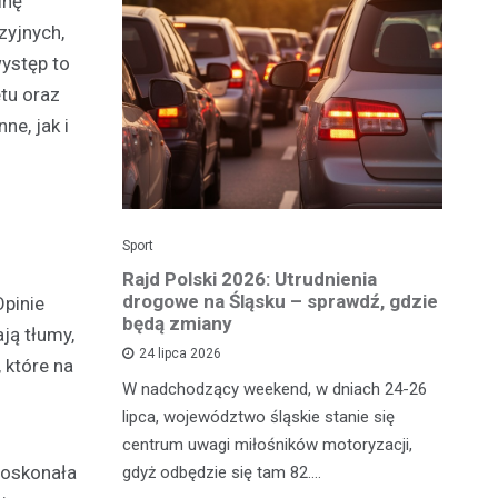
inę
zyjnych,
występ to
tu oraz
ne, jak i
Sport
Dzi
enicy:
Rajd Polski 2026: Utrudnienia
Os
e sezonu
drogowe na Śląsku – sprawdź, gdzie
p
Opinie
będą zmiany
dz
ją tłumy,
24 lipca 2026
 które na
y
W nadchodzący weekend, w dniach 24-26
Uw
tniczyć w
lipca, województwo śląskie stanie się
po
zakończyło
centrum uwagi miłośników motoryzacji,
po
doskonała
oszczenica.
gdyż odbędzie się tam 82.…
Mi