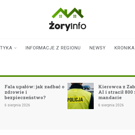
zoryinfo.pl
najnowsze
informacje dla
mieszkańców
STYKA
INFORMACJE Z REGIONU
NEWSY
KRONIKA
Żor
Fala upałów: jak zadbać o
Kierowca z Zab
zdrowie i
AI i stracił 800 
bezpieczeństwo?
mandacie
6 sierpnia 2026
6 sierpnia 2026