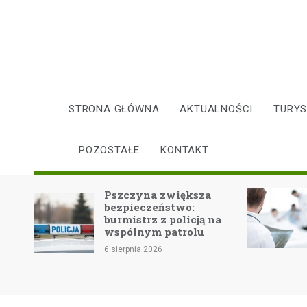
Skip
to
content
STRONA GŁÓWNA
AKTUALNOŚCI
TURY
POZOSTAŁE
KONTAKT
Dom
Pszczyna zwiększa
e
bezpieczeństwo:
burmistrz z policją na
ńców
wspólnym patrolu
6 sierpnia 2026