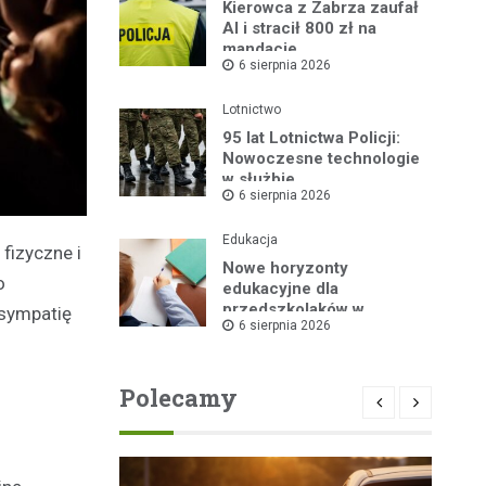
Kierowca z Zabrza zaufał
AI i stracił 800 zł na
mandacie
6 sierpnia 2026
Lotnictwo
95 lat Lotnictwa Policji:
Nowoczesne technologie
w służbie
6 sierpnia 2026
bezpieczeństwa
Edukacja
fizyczne i
Nowe horyzonty
o
edukacyjne dla
przedszkolaków w
 sympatię
6 sierpnia 2026
Publicznym Przedszkolu
nr 2 dzięki „Akademii
Super Przedszkolaka”
Polecamy