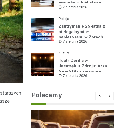
przygód w bibliotece
7 sierpnia 2026
Policja
Zatrzymanie 25-latka z
nielegalnymi e-
papierosami w Żorach
7 sierpnia 2026
Kultura
Teatr Cordis w
Jastrzębiu-Zdroju: Arka
Noe-GO! oczarowuje
7 sierpnia 2026
widownię!
 starszych
Polecamy
nasze