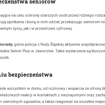
pieczeństwa seniorów
 mające na celu ochronę starszych osób przed różnego rodza
ją spotkania i biorą w nich udział, przekazując seniorom n
nym życiu, jak i w przestrzeni cyfrowej.
Festyny
ioriadę
, gdzie policja z Rudy Śląskiej aktywnie współpracow
Festyn rodzinny w Moszcz
lubie Senior Plus w Jaworznie. Takie wydarzenia są kluczo
emocjonujące zakończeni
 osób.
z nagrodami i atrakcjami
30 czerwca 2026
iu bezpieczeństwa
W minioną niedzielę mieszkańc
Moszczenicy mieli okazję uczes
niezwykłym wydarzeniu, które 
ede wszystkim w domu, od rozmowy i wsparcia ze strony bl
sezon sportowy w UKS Orzeł M
właściwych reakcji w kontaktach z nieznajomymi oraz zach
Festyn…
em samotnych sąsiadów, a także reagować na wszelkie niep