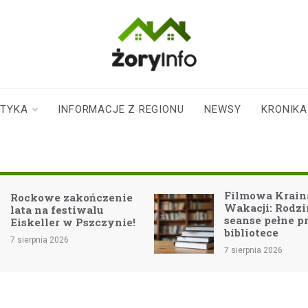
zoryinfo.pl
najnowsze
informacje dla
mieszkańców
STYKA
INFORMACJE Z REGIONU
NEWSY
KRONIKA
Żor
Filmowa Kraina
zakończenie
Wakacji: Rodzinne
estiwalu
seanse pełne przygód w
 w Pszczynie!
bibliotece
26
7 sierpnia 2026