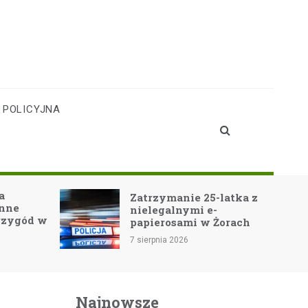
 POLICYJNA
Teat
Zatrzymanie 25-latka z
Jast
nielegalnymi e-
Noe-
papierosami w Żorach
wido
7 sierpnia 2026
7 sierp
Najnowsze