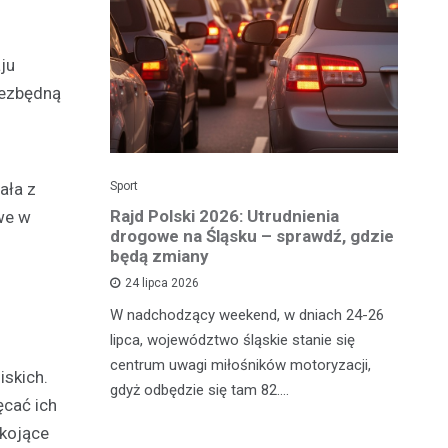
ju
iezbędną
Sport
Dzi
ała z
enicy:
Rajd Polski 2026: Utrudnienia
Os
we w
e sezonu
drogowe na Śląsku – sprawdź, gdzie
p
będą zmiany
dz
24 lipca 2026
y
W nadchodzący weekend, w dniach 24-26
Uw
tniczyć w
lipca, województwo śląskie stanie się
po
zakończyło
centrum uwagi miłośników motoryzacji,
po
iskich.
oszczenica.
gdyż odbędzie się tam 82.…
Mi
ęcać ich
okojące