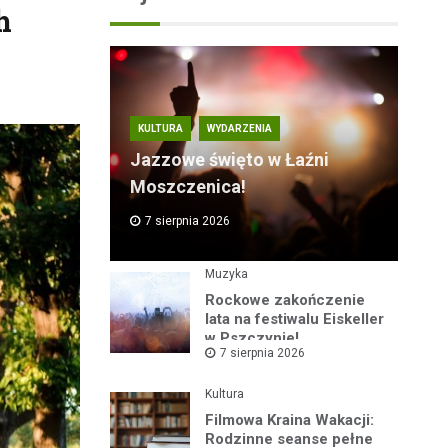
h
KULTURA
WYDARZENIA
Jazzowe święto w Łaźni
Moszczenica!
7 sierpnia 2026
Muzyka
Rockowe zakończenie
lata na festiwalu Eiskeller
w Pszczynie!
7 sierpnia 2026
Kultura
Filmowa Kraina Wakacji:
Rodzinne seanse pełne