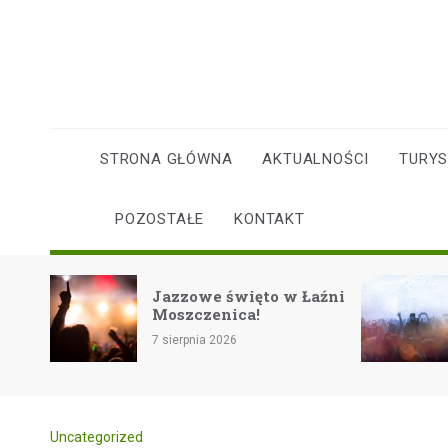
Skip
to
content
STRONA GŁÓWNA
AKTUALNOŚCI
TURY
POZOSTAŁE
KONTAKT
Rockowe 
Jazzowe święto w Łaźni
lata na f
Moszczenica!
Eiskeller
7 sierpnia 2026
7 sierpnia 20
Uncategorized