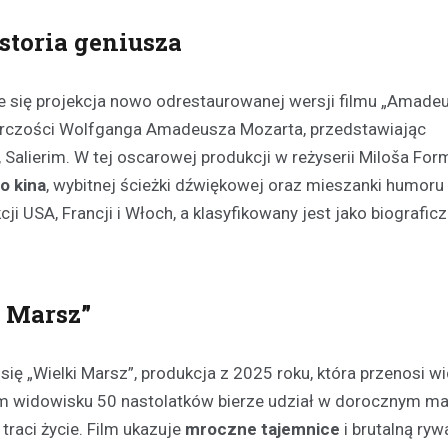
toria geniusza
e się projekcja nowo odrestaurowanej wersji filmu „Amade
twórczości Wolfganga Amadeusza Mozarta, przedstawiając
Salierim. W tej oscarowej produkcji w reżyserii Miloša For
o kina
, wybitnej ścieżki dźwiękowej oraz mieszanki humoru 
USA, Francji i Włoch, a klasyfikowany jest jako biograficz
Festyny
Festyn rodzinny w Moszcz
emocjonujące zakończeni
z nagrodami i atrakcjami
i Marsz”
30 czerwca 2026
W minioną niedzielę mieszkańc
się „Wielki Marsz”, produkcja z 2025 roku, która przenosi 
Moszczenicy mieli okazję uczes
ym widowisku 50 nastolatków bierze udział w dorocznym ma
niezwykłym wydarzeniu, które 
sezon sportowy w UKS Orzeł M
 traci życie. Film ukazuje
mroczne tajemnice
i brutalną rywa