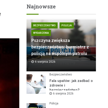
Najnowsze
e
BEZPIECZEŃSTWO
POLICJA
WYDARZENIA
Pszczyna zwiększa
bezpieczeństwo: burmistrz z
policją na wspólnym patrolu
6 sierpnia 2026
Bezpieczeństwo
Fala upałów: jak zadbać o
zdrowie i
bezpieczeństwo?
6 sierpnia 2026
Policja