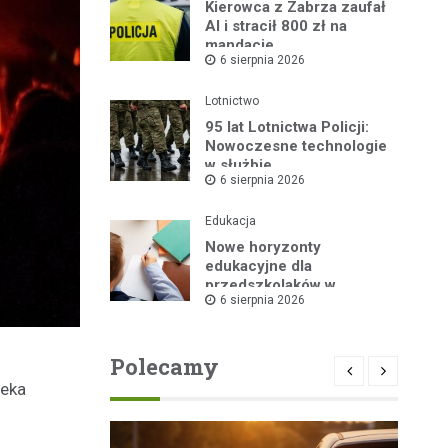
Kierowca z Zabrza zaufał
AI i stracił 800 zł na
mandacie
6 sierpnia 2026
Lotnictwo
95 lat Lotnictwa Policji:
Nowoczesne technologie
w służbie
6 sierpnia 2026
bezpieczeństwa
Edukacja
Nowe horyzonty
edukacyjne dla
przedszkolaków w
6 sierpnia 2026
Publicznym Przedszkolu
nr 2 dzięki „Akademii
Super Przedszkolaka”
Polecamy
zeka