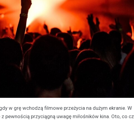
gdy w grę wchodzą filmowe przeżycia na dużym ekranie. W
 z pewnością przyciągną uwagę miłośników kina. Oto, co c