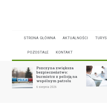
Skip
to
content
STRONA GŁÓWNA
AKTUALNOŚCI
TURY
POZOSTAŁE
KONTAKT
Pszczyna zwiększa
Fala upałów:
bezpieczeństwo:
zdrowie i
burmistrz z policją na
bezpieczeń
wspólnym patrolu
6 sierpnia 2026
6 sierpnia 2026