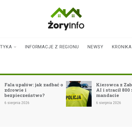
zoryinfo.pl
najnowsze
informacje dla
mieszkańców
STYKA
INFORMACJE Z REGIONU
NEWSY
KRONIKA
Żor
 jak zadbać o
Kierowca z Zabrza zaufał
AI i stracił 800 zł na
stwo?
mandacie
6 sierpnia 2026