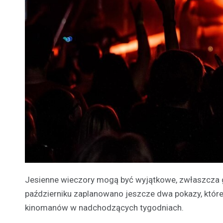
Jesienne wieczory mogą być wyjątkowe, zwłaszcza 
październiku zaplanowano jeszcze dwa pokazy, które
kinomanów w nadchodzących tygodniach.