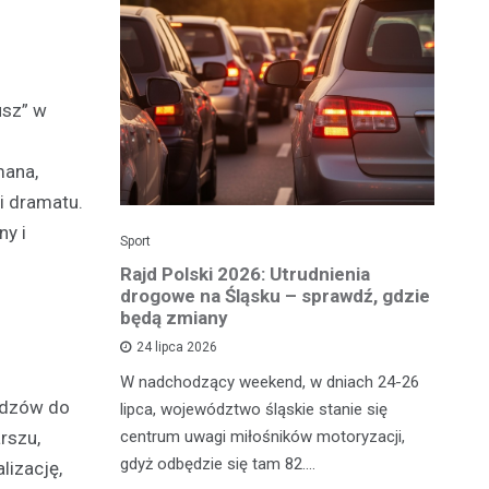
usz” w
mana,
i dramatu.
ny i
Sport
Dzi
enicy:
Rajd Polski 2026: Utrudnienia
Os
e sezonu
drogowe na Śląsku – sprawdź, gdzie
p
będą zmiany
dz
24 lipca 2026
y
W nadchodzący weekend, w dniach 24-26
Uw
widzów do
tniczyć w
lipca, województwo śląskie stanie się
po
rszu,
zakończyło
centrum uwagi miłośników motoryzacji,
po
oszczenica.
gdyż odbędzie się tam 82.…
Mi
lizację,