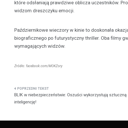
które odsłaniają prawdziwe oblicza uczestników. Pro
widzom dreszczyku emocji.
Październikowe wieczory w kinie to doskonała okazja
biograficznego po futurystyczny thriller. Oba filmy
wymagających widzów.
Źródło: facebook.com/MOKZory
Nawigacja
BLIK w niebezpieczeństwie: Oszuści wykorzystują sztuczną
wpisu
inteligencję!