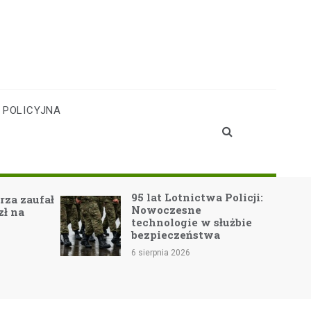
 POLICYJNA
95 lat Lotnictwa Policji:
Nowe h
Nowoczesne
edukacy
technologie w służbie
przeds
bezpieczeństwa
Publicz
nr 2 dz
6 sierpnia 2026
Super P
6 sierpnia 