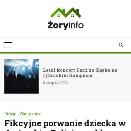
Skip
to
content
zoryinfo.pl
najnowsze
informacje dla
mieszkańców
Żor
Letni koncert Darii ze Śląska na
rybnickim Kampusie!
8 sierpnia 2026
Policja
,
Wydarzenia
Fikcyjne porwanie dziecka w