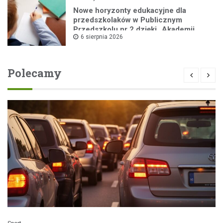
Nowe horyzonty edukacyjne dla
przedszkolaków w Publicznym
Przedszkolu nr 2 dzięki „Akademii
6 sierpnia 2026
Super Przedszkolaka”
Polecamy