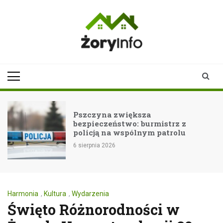
Skip
to
content
zoryinfo.pl
najnowsze
informacje dla
mieszkańców
Żor
Pszczyna zwiększa
bezpieczeństwo: burmistrz z
policją na wspólnym patrolu
6 sierpnia 2026
Harmonia
,
Kultura
,
Wydarzenia
Święto Różnorodności w