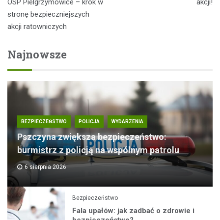
wpisu
OSP Pielgrzymowice – krok w
akcji!
stronę bezpieczniejszych
akcji ratowniczych
Najnowsze
BEZPIECZEŃSTWO
POLICJA
WYDARZENIA
Pszczyna zwiększa bezpieczeństwo:
burmistrz z policją na wspólnym patrolu
6 sierpnia 2026
Bezpieczeństwo
Fala upałów: jak zadbać o zdrowie i