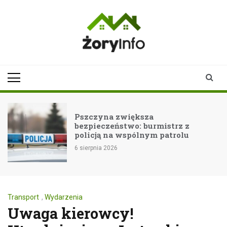
Skip
to
content
zoryinfo.pl
najnowsze
informacje dla
mieszkańców
Żor
Pszczyna zwiększa
bezpieczeństwo: burmistrz z
policją na wspólnym patrolu
6 sierpnia 2026
Transport
,
Wydarzenia
Uwaga kierowcy!