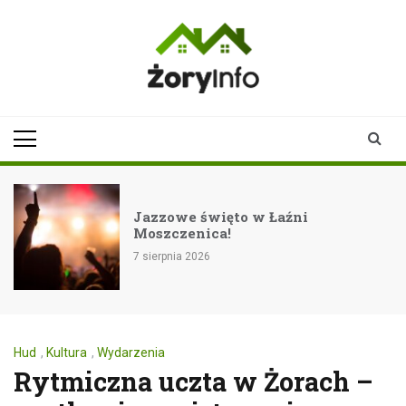
Skip
to
content
zoryinfo.pl
najnowsze
informacje dla
mieszkańców
Żor
Jazzowe święto w Łaźni
Moszczenica!
7 sierpnia 2026
Hud
,
Kultura
,
Wydarzenia
Rytmiczna uczta w Żorach –