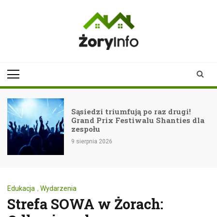
Skip
to
content
zoryinfo.pl
najnowsze
informacje dla
mieszkańców
Żor
Sąsiedzi triumfują po raz drugi!
Grand Prix Festiwalu Shanties dla
zespołu
9 sierpnia 2026
Edukacja
,
Wydarzenia
Strefa SOWA w Żorach: