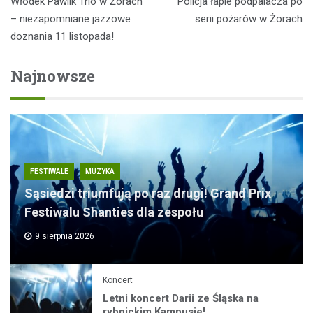
Włodek Pawlik Trio w Żorach
Policja łapie podpalacza po
wpisu
– niezapomniane jazzowe
serii pożarów w Żorach
doznania 11 listopada!
Najnowsze
FESTIWALE
MUZYKA
Sąsiedzi triumfują po raz drugi! Grand Prix
Festiwalu Shanties dla zespołu
9 sierpnia 2026
Koncert
Letni koncert Darii ze Śląska na
rybnickim Kampusie!