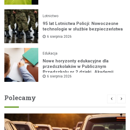
Lotnictwo
95 lat Lotnictwa Policji: Nowoczesne
technologie w służbie bezpieczeństwa
6 sierpnia 2026
Edukacja
Nowe horyzonty edukacyjne dla
przedszkolaków w Publicznym
Przedszkolu nr 2 dzięki „Akademii
6 sierpnia 2026
Super Przedszkolaka”
Polecamy