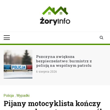
Skip
to
content
zoryinfo.pl
najnowsze
informacje dla
mieszkańców
Żor
Pszczyna zwiększa
bezpieczeństwo: burmistrz z
policją na wspólnym patrolu
6 sierpnia 2026
Policja
,
Wypadki
Pijany motocyklista kończy