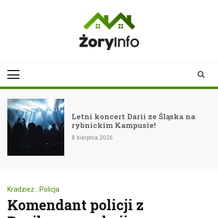
Skip
to
content
zoryinfo.pl
najnowsze
informacje dla
mieszkańców
Żor
Letni koncert Darii ze Śląska na
rybnickim Kampusie!
8 sierpnia 2026
Kradzież
,
Policja
Komendant policji z