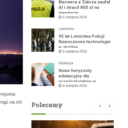
Kierowca z Zabrza zaufał
AI i stracił 800 zł na
mandacie
6 sierpnia 2026
Lotnictwo
95 lat Lotnictwa Policji:
Nowoczesne technologie
w służbie
6 sierpnia 2026
bezpieczeństwa
Edukacja
Nowe horyzonty
edukacyjne dla
przedszkolaków w
6 sierpnia 2026
Publicznym Przedszkolu
nr 2 dzięki „Akademii
rejonie.
Super Przedszkolaka”
nąć na ich
Polecamy