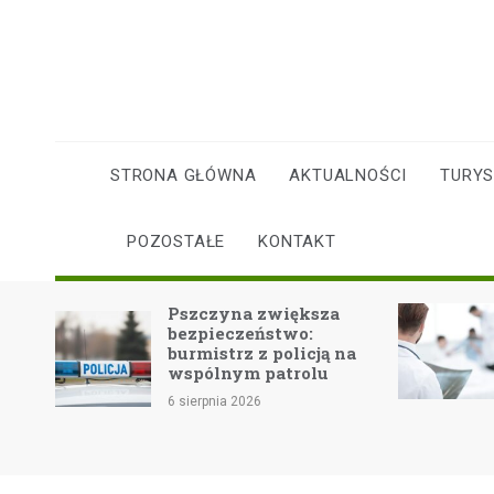
Skip
to
content
STRONA GŁÓWNA
AKTUALNOŚCI
TURY
POZOSTAŁE
KONTAKT
om
Pszczyna zwiększa
bezpieczeństwo:
burmistrz z policją na
ńców
wspólnym patrolu
6 sierpnia 2026