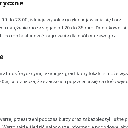
ryczne
00 do 23:00, istnieje wysokie ryzyko pojawienia się burz.
rych natężenie może sięgać od 20 do 35 mm. Dodatkowo, si
, co może stanowić zagrożenie dla osób na zewnątrz.
e
Festyny
Festyn rodzinny w Moszcz
atmosferycznymi, takimi jak grad, który lokalnie może wys
emocjonujące zakończeni
%, co oznacza, że szanse ich pojawienia się są dość wyso
z nagrodami i atrakcjami
30 czerwca 2026
W minioną niedzielę mieszkańc
Moszczenicy mieli okazję uczes
niezwykłym wydarzeniu, które 
twartej przestrzeni podczas burzy oraz zabezpieczyli luźne 
sezon sportowy w UKS Orzeł M
. Warto także śledzić najnowsze informacje pogodowe, aby