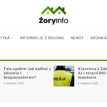
zoryinfo.pl
najnowsze
informacje dla
mieszkańców
STYKA
INFORMACJE Z REGIONU
NEWSY
KRONIKA
Żor
Fala upałów: jak zadbać o
Kierowca z Zabr
zdrowie i
AI i stracił 800 
bezpieczeństwo?
mandacie
6 sierpnia 2026
6 sierpnia 2026