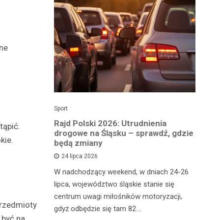
lne
Sport
Dzi
enicy:
Rajd Polski 2026: Utrudnienia
Os
tąpić.
e sezonu
drogowe na Śląsku – sprawdź, gdzie
p
kie.
będą zmiany
dz
24 lipca 2026
y
W nadchodzący weekend, w dniach 24-26
Uw
tniczyć w
lipca, województwo śląskie stanie się
po
zakończyło
centrum uwagi miłośników motoryzacji,
po
przedmioty
oszczenica.
gdyż odbędzie się tam 82.…
Mi
 być na