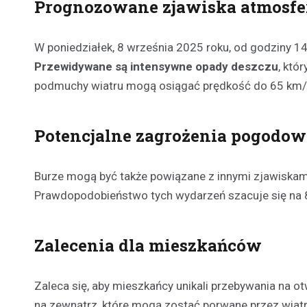
Prognozowane zjawiska atmosfe
W poniedziałek, 8 września 2025 roku, od godziny 14:
Przewidywane są intensywne opady deszczu
, któ
podmuchy wiatru mogą osiągać prędkość do 65 km/h
Potencjalne zagrożenia pogodow
Burze mogą być także powiązane z innymi zjawiskami 
Prawdopodobieństwo tych wydarzeń szacuje się na 80
Zalecenia dla mieszkańców
Zaleca się, aby mieszkańcy unikali przebywania na o
na zewnątrz, które mogą zostać porwane przez wiatr