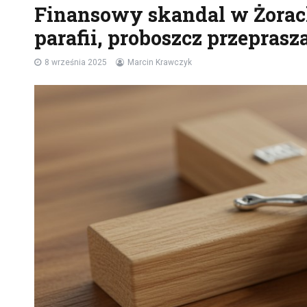
Finansowy skandal w Żorach:
parafii, proboszcz przeprasz
8 września 2025
Marcin Krawczyk