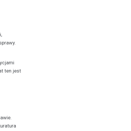
,
 sprawy.
tycjami
t ten jest
rawie.
uratura