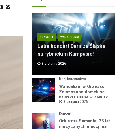
h z
KONCERT
WYDARZENIA
Letni koncert Darii ze Śląska
na rybnickim Kampusie!
8 sierpnia 2026
Bezpieczeństwo
Wandalizm w Orzeszu:
Zniszczono domek na
książki i altanę w Zawiści
8 sierpnia 2026
Koncert
Orkiestra Samanta: 25 lat
muzycznych emocji na