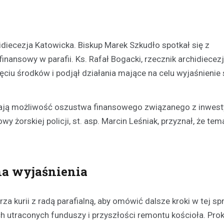
iecezja Katowicka. Biskup Marek Szkudło spotkał się z
nansowy w parafii. Ks. Rafał Bogacki, rzecznik archidiecezji
ęciu środków i podjął działania mające na celu wyjaśnienie
adają możliwość oszustwa finansowego związanego z inwes
 żorskiej policji, st. asp. Marcin Leśniak, przyznał, że tema
 na wyjaśnienia
a kurii z radą parafialną, aby omówić dalsze kroki w tej sp
 utraconych funduszy i przyszłości remontu kościoła. Prok