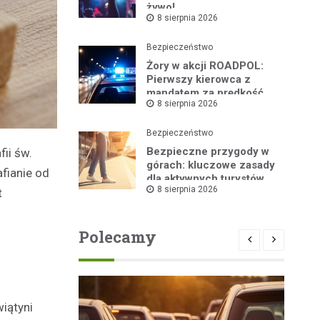
żywo!
8 sierpnia 2026
Bezpieczeństwo
Żory w akcji ROADPOL:
Pierwszy kierowca z
mandatem za prędkość
8 sierpnia 2026
Bezpieczeństwo
Bezpieczne przygody w
ii św.
górach: kluczowe zasady
afianie od
dla aktywnych turystów
8 sierpnia 2026
t
Polecamy
iątyni