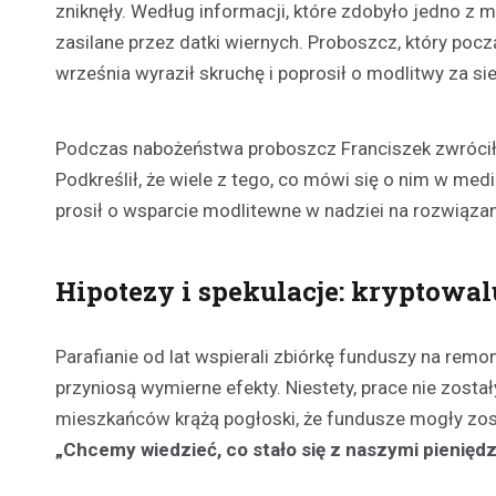
zniknęły. Według informacji, które zdobyło jedno z med
zasilane przez datki wiernych. Proboszcz, który pocz
września wyraził skruchę i poprosił o modlitwy za sie
Podczas nabożeństwa proboszcz Franciszek zwrócił 
Podkreślił, że wiele z tego, co mówi się o nim w medi
prosił o wsparcie modlitewne w nadziei na rozwiązani
Hipotezy i spekulacje: kryptowa
Parafianie od lat wspierali zbiórkę funduszy na rem
przyniosą wymierne efekty. Niestety, prace nie zosta
mieszkańców krążą pogłoski, że fundusze mogły zost
„Chcemy wiedzieć, co stało się z naszymi pienięd