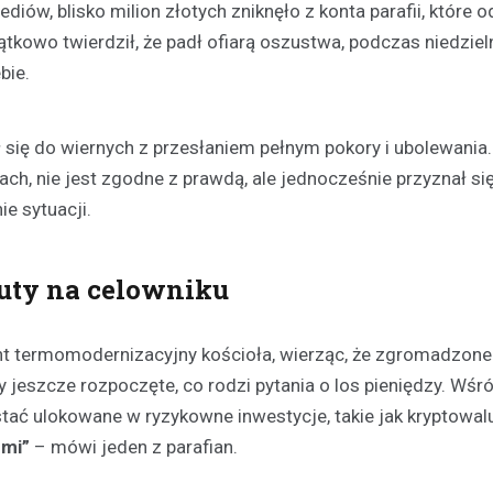
iów, blisko milion złotych zniknęło z konta parafii, które od
ątkowo twierdził, że padł ofiarą oszustwa, podczas niedzie
bie.
się do wiernych z przesłaniem pełnym pokory i ubolewania.
ach, nie jest zgodne z prawdą, ale jednocześnie przyznał się
Festyny
e sytuacji.
Festyn rodzinny w Moszcz
emocjonujące zakończeni
z nagrodami i atrakcjami
luty na celowniku
30 czerwca 2026
W minioną niedzielę mieszkańc
ont termomodernizacyjny kościoła, wierząc, że zgromadzone
Moszczenicy mieli okazję uczes
ły jeszcze rozpoczęte, co rodzi pytania o los pieniędzy. Wśr
niezwykłym wydarzeniu, które 
ać ulokowane w ryzykowne inwestycje, takie jak kryptowalu
sezon sportowy w UKS Orzeł M
zmi”
– mówi jeden z parafian.
Festyn…