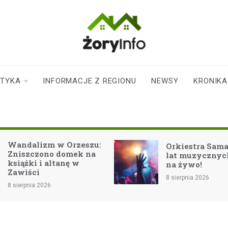
zoryinfo.pl
najnowsze
informacje dla
mieszkańców
STYKA
INFORMACJE Z REGIONU
NEWSY
KRONIKA
Żor
andalizm w Orzeszu:
Orkiestra Samanta:
niszczono domek na
lat muzycznych em
siążki i altanę w
na żywo!
awiści
8 sierpnia 2026
sierpnia 2026