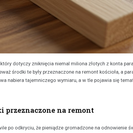
óry dotyczy zniknięcia niemal miliona złotych z konta paraf
eważ środki te były przeznaczone na remont kościoła, a par
awa nabiera tajemniczego wymiaru, a w tle pojawia się tema
dki przeznaczone na remont
ile po odkryciu, że pieniądze gromadzone na odnowienie św