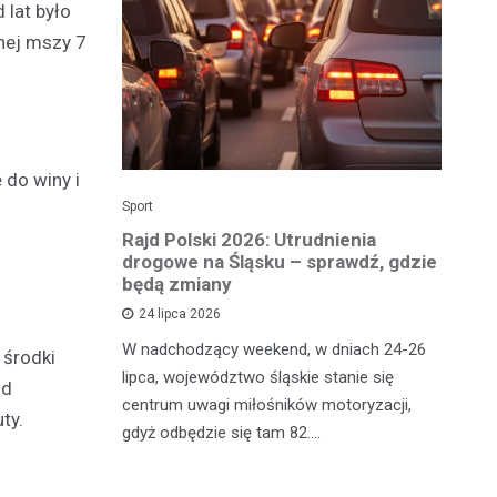
 lat było
lnej mszy 7
 do winy i
Sport
Dzi
enicy:
Rajd Polski 2026: Utrudnienia
Os
e sezonu
drogowe na Śląsku – sprawdź, gdzie
p
będą zmiany
dz
24 lipca 2026
y
W nadchodzący weekend, w dniach 24-26
Uw
 środki
tniczyć w
lipca, województwo śląskie stanie się
po
ód
zakończyło
centrum uwagi miłośników motoryzacji,
po
ty.
oszczenica.
gdyż odbędzie się tam 82.…
Mi