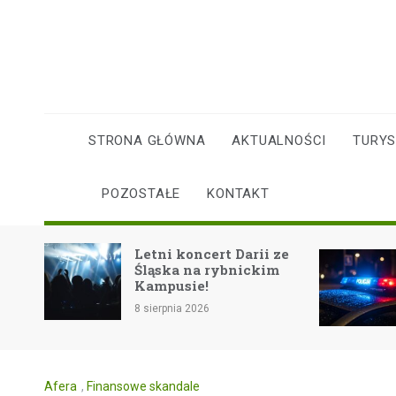
Skip
to
content
STRONA GŁÓWNA
AKTUALNOŚCI
TURY
POZOSTAŁE
KONTAKT
W
Letni koncert Darii ze
Z
Śląska na rybnickim
k
Kampusie!
Z
8 sierpnia 2026
8 
Afera
,
Finansowe skandale