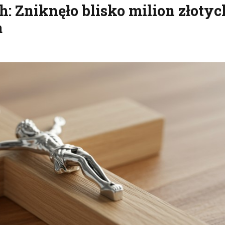
 Zniknęło blisko milion złotyc
a